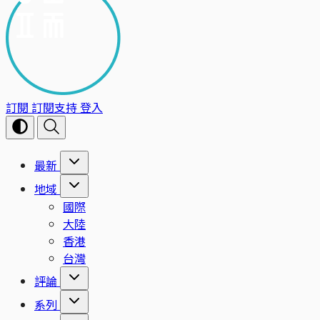
訂閱
訂閱支持
登入
最新
地域
國際
大陸
香港
台灣
評論
系列