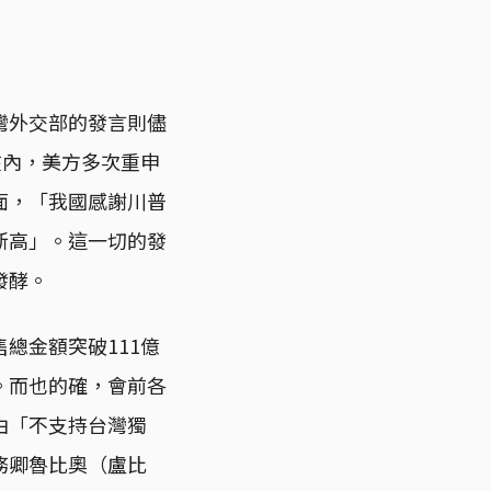
灣外交部的發言則儘
在內，美方多次重申
面，「我國感謝川普
新高」。這一切的發
發酵。
總金額突破111億
。而也的確，會前各
由「不支持台灣獨
務卿魯比奧（盧比