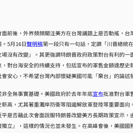
會面前後，外界頻頻關注美方在台灣議題上是否動搖，台
。5月16日
聲明稿
第一段只有一句話，定調「川普總統
立場沒有改變」。其更強調特朗普政府政策對台有利的一
來，對台海安全的持續支持，包括宣布的軍售金額達歷史
社會安心，不希望台灣內部懷疑美國可能「棄台」的論述
並非全無事實基礎。美國政府於去年年底
宣布
批准對台軍售
史新高，尤其著重灘岸防衛等阻遏解放軍登陸等重要面向
近平是否藉此次會面說服特朗普改變美方長期政策宣示，
灣獨立」，這樣的情況也並未發生。在高峰會後，美國國