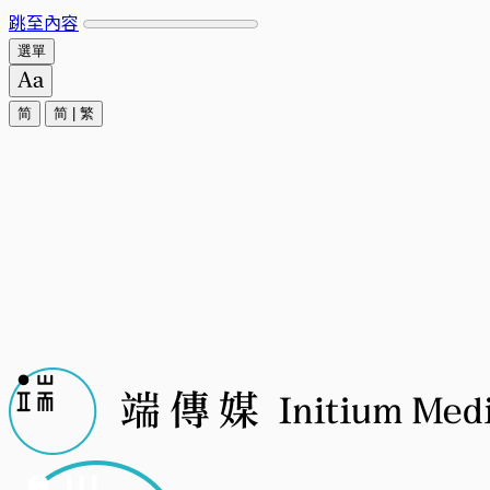
跳至內容
選單
简
简
|
繁