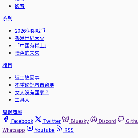
影音
系列
2026伊朗戰爭
香港世紀大火
「中國有稀土」
情色的未來
欄目
返工這回事
不重磅記者自留地
女人沒有國家？
工具人
周邊商城
Facebook
Twitter
Bluesky
Discord
Gith
Whatsapp
Youtube
RSS