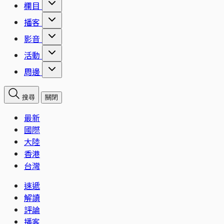
欄目
播客
影音
活動
周邊
搜尋
關閉
最新
國際
大陸
香港
台灣
速遞
解讀
評論
播客