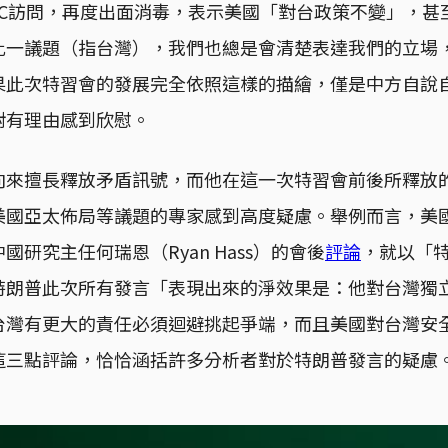
BC訪問，再度出面消毒，表示美國「對台政策不變」，甚
此一議題（指台灣），我們也總是會清楚表達我們的立場
果此次特習會的發展完全依照這樣的描繪，僅是中方自說
對有理由感到欣慰。
向來擅長釋放矛盾訊號，而他在這一次特習會前後所釋放
美國亞太佈局等議題的專家感到高度疑慮。舉例而言，美
研究主任何瑞恩（Ryan Hass）的會後
評論
，就以「
特朗普此次所有發言「表現出來的淨效果是：他對台灣獨
台灣有更大的責任必須迴避挑起爭端，而且美國對台灣安
這三點評論，恰恰涵括許多分析者對於特朗普發言的疑慮