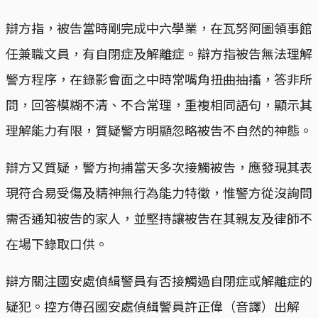
辯方指，被告當時剛完成中六學業，在瓦努阿圖領事館
任兼職文員，有自閉症及解離症。辯方指被告無法理解
警方程序，在錄影會面之中時常嘴角扭曲抽搐，答非所
問，回答模糊不清、不合常理，重複相同語句，顯示其
理解能力有限，質疑警方明顯忽略被告不自然的神態。
辯方又質疑，警方拘捕當天多次接觸被告，應發現其表
現符合易受傷及精神無行為能力特徵，惟警方從沒詢問
需否通知被告的家人，並堅持讓被告在其親友及律師不
在場下錄取口供。
辯方關注國安處偵緝警員有否接觸過自閉症或解離症的
疑犯。控方傳召國安處偵緝警員許正偉（音譯）出解