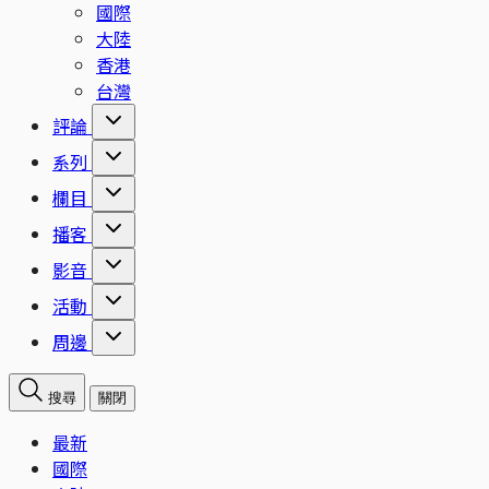
國際
大陸
香港
台灣
評論
系列
欄目
播客
影音
活動
周邊
搜尋
關閉
最新
國際