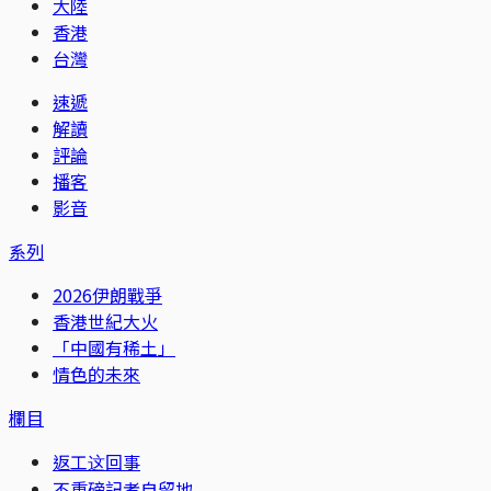
大陸
香港
台灣
速遞
解讀
評論
播客
影音
系列
2026伊朗戰爭
香港世紀大火
「中國有稀土」
情色的未來
欄目
返工这回事
不重磅記者自留地