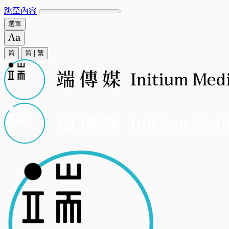
跳至內容
選單
简
简
|
繁