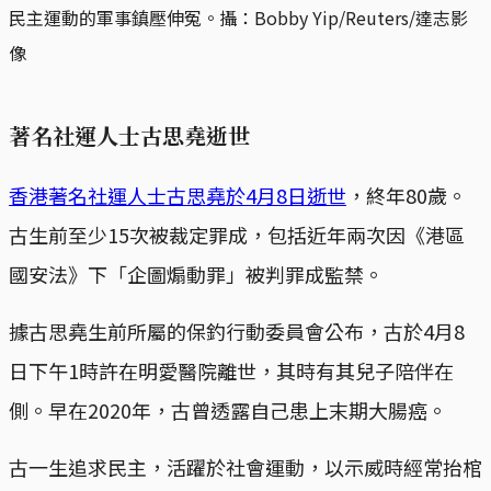
民主運動的軍事鎮壓伸冤。攝：Bobby Yip/Reuters/達志影
像
著名社運人士古思堯逝世
香港著名社運人士古思堯於4月8日逝世
，終年80歲。
古生前至少15次被裁定罪成，包括近年兩次因《港區
國安法》下「企圖煽動罪」被判罪成監禁。
據古思堯生前所屬的保釣行動委員會公布，古於4月8
日下午1時許在明愛醫院離世，其時有其兒子陪伴在
側。早在2020年，古曾透露自己患上末期大腸癌。
古一生追求民主，活躍於社會運動，以示威時經常抬棺