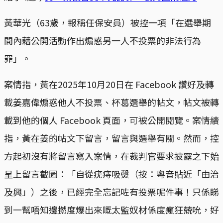
黃華光（63歲，報稱任保安員）被控一項「在選舉期
間內藉公開活動作出煽惑另一人不投票的非法行為
罪」。
案情指，黃在2025年10月20日在 Facebook 讚好及轉
載姜嘉偉煽惑他人不投票、杯葛選舉的帖文，帖文被轉
載到他的個人 Facebook 頁面，可被公開閱覽。案情續
指，黃在姜的帖文下留言，留言與選舉有關。然而，控
方起初沒有將留言寫入案情，在裁判官要求披露之下始
呈上留言截圖：「自從疣痔吸㷫（按：粵音貼近「由治
及興」）之後，已經完全忘記咗有投票呢件事！只係睇
到一幫唔知邊撚度爆出來嘅太監奴材係度瘋狂兢吮，好