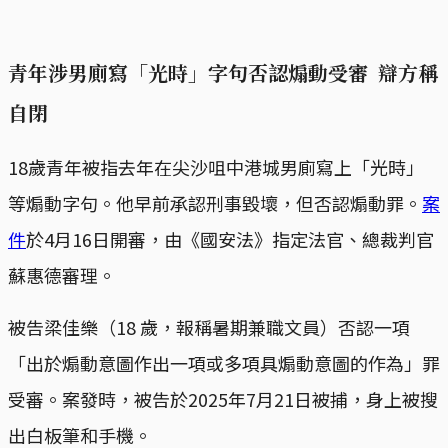
青年涉男廁寫「光時」字句否認煽動受審 辯方稱
自閉
18歲青年被指去年在尖沙咀中港城男廁寫上「光時」
等煽動字句。他早前承認刑事毀壞，但否認煽動罪。
案
件
於4月16日開審，由《國安法》指定法官、總裁判官
蘇惠德審理。
被告梁佳樂（18 歲，報稱暑期兼職文員）否認一項
「出於煽動意圖作出一項或多項具煽動意圖的作為」罪
受審。案發時，被告於2025年7月21日被捕，身上被搜
出白板筆和手機。