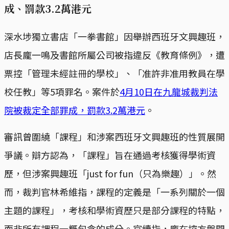
成、罰款3.2萬港元
深水埗獨立書店「一拳書館」因舉辦西班牙文興趣班，
店長龐一鳴及書館所屬公司被指違反《教育條例》，遭
票控「管理未經註冊的學校」、「准許非准用教員在學
校任教」等5項罪名。案件於
4月10日在九龍城裁判法
院被裁定全部罪成，罰款3.2萬港元
。
審訊曾圍繞「課程」和涉案西班牙文興趣班的性質展開
爭議。辯方認為，「課程」旨在通過考核獲得學術資
歷，但涉案興趣班「just for fun（只為樂趣）」。然
而，裁判官林希維指，課程的定義是「一系列關於一個
主題的課程」，考核和學術資歷只是部分課程的特點，
而非所有課程一概包含的成分。官續指，龐在控方盤問