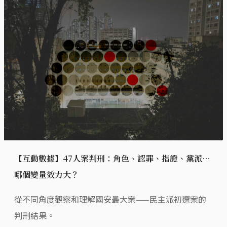
【互動數據】47人案判刑：角色、認罪、指證、黨派…
哪個變量效力大？
從不同角度觀察和理解國安最大案——民主派初選案的
判刑結果。