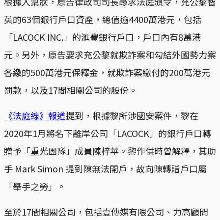
根據入稟狀，原告律政司司長尋求法庭頒令，充公黎智
英的63個銀行戶口資產，總值逾4400萬港元，包括
「LACOCK INC.」的滙豐銀行戶口，戶口內有8萬港
元。另外，原告要求充公黎就欺詐案和勾結外國勢力案
各繳的500萬港元保釋金，就欺詐案繳付的200萬港元
罰款，以及17間相關公司的股份。
《法庭線》報道
提到，根據黎所涉國安案件，黎在
2020年1月將名下離岸公司「LACOCK」的銀行戶口轉
贈予「重光團隊」成員陳梓華。黎作供時曾解釋，其助
手 Mark Simon 提到陳無法開戶，故向陳轉贈戶口屬
「舉手之勞」。
至於17間相關公司，包括壹傳媒有限公司、力高顧問