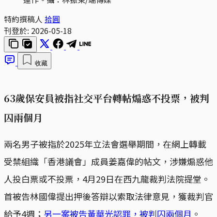
特約撰稿人
拾圓
刊登於:
2026-05-18
收藏
63歲保安員被指社交平台轉帖煽惑不投票，被判
囚兩個月
兩名男子被指於2025年立法會選舉期間，在網上轉載
受禁組織「香港議會」成員姜嘉偉的帖文，涉嫌煽惑他
人投白票或不投票，4月29日在西九龍裁判法院提堂。
首被告林國偉提出押後答辯以索取法律意見，獲裁判官
給予4週；
另一案被告黃華光認罪，被判囚兩個月
。