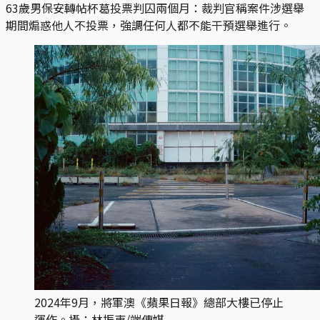
63歲男保安轉帖杯葛投票判囚兩個月：裁判官稱案件涉選舉
期間煽惑他人不投票，強調任何人都不能干預選舉進行。
2024年9月，將軍澳《蘋果日報》總部大樓已停止
運作。攝：林振東/端傳媒