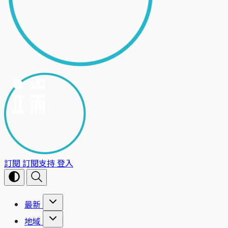
訂閱
訂閱支持
登入
最新
地域