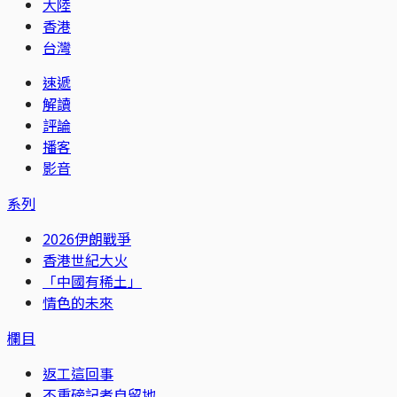
大陸
香港
台灣
速遞
解讀
評論
播客
影音
系列
2026伊朗戰爭
香港世紀大火
「中國有稀土」
情色的未來
欄目
返工這回事
不重磅記者自留地