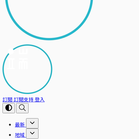
訂閱
訂閱支持
登入
最新
地域