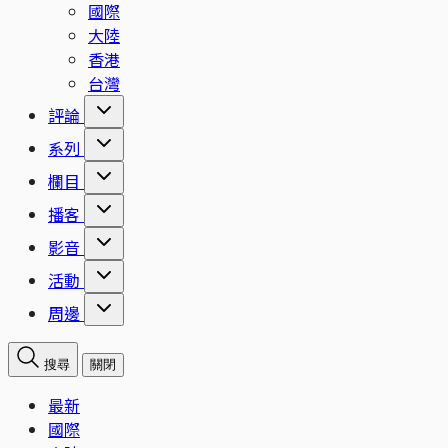
國際
大陸
香港
台灣
評論
系列
欄目
播客
影音
活動
周邊
搜尋
關閉
最新
國際