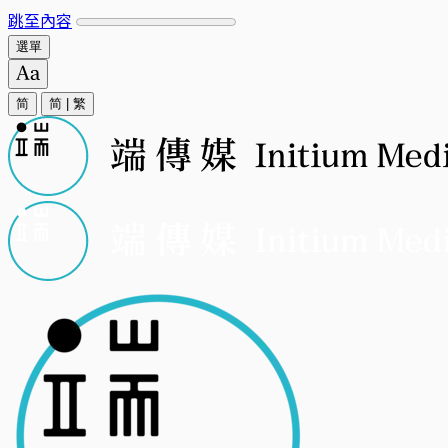
跳至內容
選單
简
简
|
繁