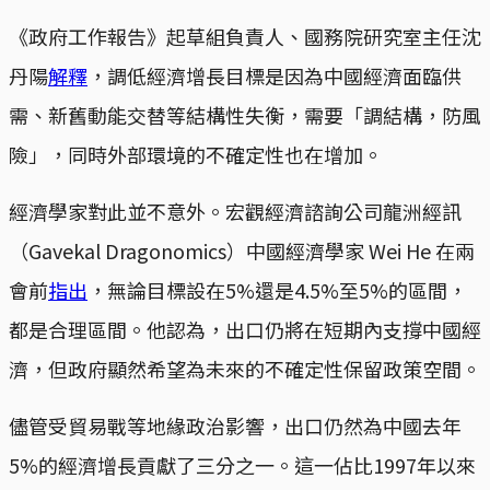
《政府工作報告》起草組負責人、國務院研究室主任沈
丹陽
解釋
，調低經濟增長目標是因為中國經濟面臨供
需、新舊動能交替等結構性失衡，需要「調結構，防風
險」，同時外部環境的不確定性也在增加。
經濟學家對此並不意外。宏觀經濟諮詢公司龍洲經訊
（Gavekal Dragonomics）中國經濟學家 Wei He 在兩
會前
指出
，無論目標設在5%還是4.5%至5%的區間，
都是合理區間。他認為，出口仍將在短期內支撐中國經
濟，但政府顯然希望為未來的不確定性保留政策空間。
儘管受貿易戰等地緣政治影響，出口仍然為中國去年
5%的經濟增長貢獻了三分之一。這一佔比1997年以來