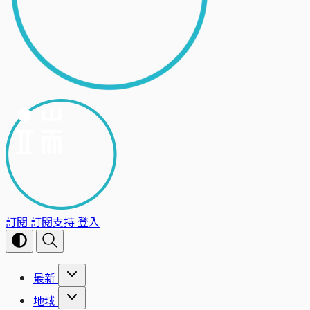
訂閱
訂閱支持
登入
最新
地域