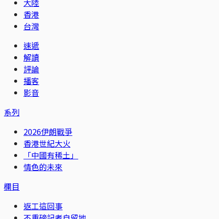
大陸
香港
台灣
速遞
解讀
評論
播客
影音
系列
2026伊朗戰爭
香港世紀大火
「中國有稀土」
情色的未來
欄目
返工這回事
不重磅記者自留地