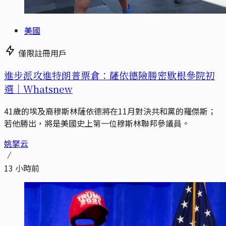
美國
僅限註冊用戶
進步派攻進特朗普票倉：薩依德險勝密歇根參院初
選｜Whatsnew
41歲的埃及裔穆斯林薩依德將在11月對決共和黨的羅傑斯；
若他勝出，將是美國史上第一位穆斯林聯邦參議員。
姚拏云
13 小時前