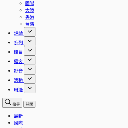
國際
大陸
香港
台灣
評論
系列
欄目
播客
影音
活動
周邊
搜尋
關閉
最新
國際