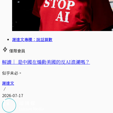
謝達文專欄：說話算數
僅限會員
解讀｜
是中國在煽動美國的反AI浪潮嗎？
似乎未必。
謝達文
2026-07-17