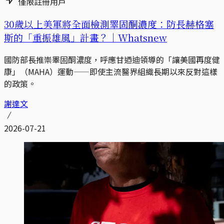
僅限註冊用戶
30歲以上美軍將全面檢測睪固酮濃度：防長赫格塞
斯的「重振雄風」計畫？｜Whatsnew
國防部長推崇睪固酮濃度，呼應甘迺迪領導的「讓美國再度健
康」（MAHA）運動——即使主流醫界組織長期以來反對這樣
的政策。
謝達文
2026-07-21