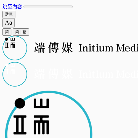
跳至內容
選單
简
简
|
繁