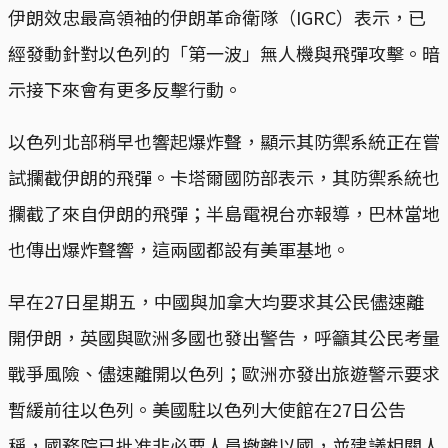
伊朗效忠最高領袖的伊朗革命衛隊（IGRC）表示，已
經發動針對以色列的「第一波」無人機與飛彈攻擊。暗
示接下來會有更多反擊行動。
以色列北部稍早也響起爆炸聲，顯示其防禦系統正在嘗
試攔截伊朗的飛彈。卡塔爾國防部表示，其防禦系統也
攔截了來自伊朗的飛彈；半島電視台亦報導，巴林當地
也傳出爆炸聲響，這兩國都設有美軍基地。
早在27日星期五，中國與加拿大均要求其公民儘速離
開伊朗，英國與歐洲多國也發出警告，呼籲其公民考量
戰爭風險、儘速離開以色列；歐洲亦發出旅遊警示要求
暫緩前往以色列。美國駐以色列大使館在27日公告
稱，國務院已批准非必要人員撤離以國，並建議相關人