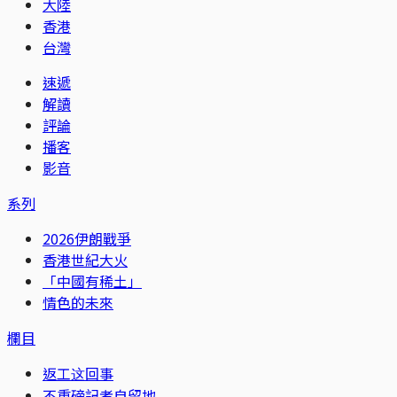
大陸
香港
台灣
速遞
解讀
評論
播客
影音
系列
2026伊朗戰爭
香港世紀大火
「中國有稀土」
情色的未來
欄目
返工这回事
不重磅記者自留地