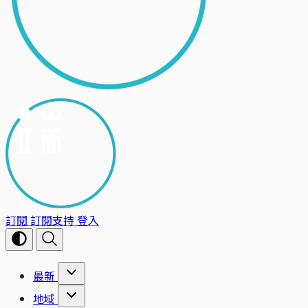
訂閱
訂閱支持
登入
最新
地域