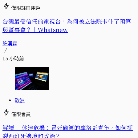
僅限註冊用戶
台灣最受信任的電視台，為何被立法院卡住了預算
與董事會？｜Whatsnew
許湧森
15 小時前
歐洲
僅限會員
解讀｜
休達危機：冒死偷渡的摩洛哥青年，如何撕
裂西班牙邊境和政治？