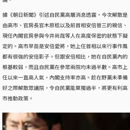
據《朝日新聞》引述自民黨高層消息透露，今次解散是
由高市、官房長官木原稔以及前首相安倍晉三的親信、
現任內閣官房參與今井尚哉等人在高度保密的狀態下擬
定的。高市早苗是安倍愛將，她上任首相以來行事作風
都有很強的安倍影子。但跟安倍相比，她在自民黨內的
根基較弱，而且自民黨在參眾兩院均未過半數。高市上
任以來一直高人氣，內閣支持率亦高。趁在野黨未準備
好之際解散眾議院，令自民黨能單獨過半，將更有利高
市推動政策。