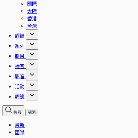
國際
大陸
香港
台灣
評論
系列
欄目
播客
影音
活動
周邊
搜尋
關閉
最新
國際