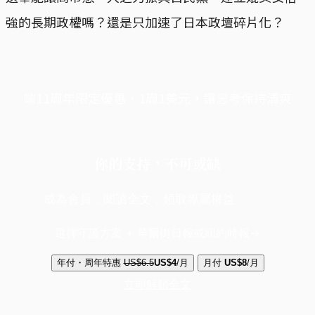
強的長期政權嗎？還是只加速了日本政壇碎片化？
端11周年限定優惠，1周1美元，讓思考保持清爽
你的支持，不可或缺
成為會員，閱讀全文，領取專屬權益
選擇守護方案 + 華爾街日報或紐約時報
年付・周年特惠
US$6.5
US$4
/月
月付
US$8
/月
立即解鎖全文