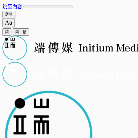
跳至內容
選單
简
简
|
繁