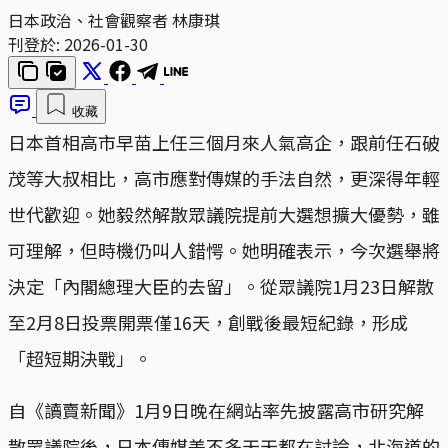
日本政治、社會觀察者
林康琪
刊登於:
2026-01-30
收藏
日本首相高市早苗上任三個月來人氣高企，跟前任石破
茂等大叔相比，高市應對傳媒的手法自然，更深得年輕
世代歡迎。她毅然解散眾議院提前大選想擴大優勢，雖
可理解，但時機仍叫人錯愕。她明確表示，今次選舉將
決定「內閣總理大臣的去留」。從眾議院1月23日解散
至2月8日投票開票僅16天，創戰後最短紀錄，形成
「超短期決戰」。
自《讀賣新聞》1月9日晚在網站率先披露高市研究解
散眾議院後，日本傳媒差不多天天都在討論，北海道的