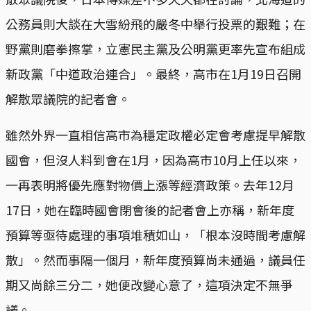
公務員則大談在大雪紛飛的嚴冬中舉行投票的艱難；在
野黨則磨拳擦掌，立憲民主黨及公明黨更率先宣布組成
新政黨「中道政治連合」。最終，高市在1月19日召開
解散眾議院的記者會。
雖然外界一直相信高市為穩定政權必定會考慮提早解散
國會，但沒人料到會在1月，因為高市10月上任以來，
一再表明將優先應對物價上漲等經濟政策。去年12月
17日，她在臨時國會閉會後的記者會上亦稱，新年度
預算等亟待處理的事項堆積如山，「根本沒時間考慮解
散」。然而事隔一個月，新年度預算尚未通過，議員任
期又尚餘三分二，她便改變心意了，這項決定不無爭
議。