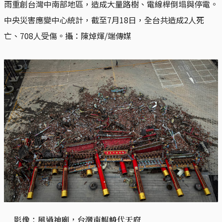
雨重創台灣中南部地區，造成大量路樹、電線桿倒塌與停電。
中央災害應變中心統計，截至7月18日，全台共造成2人死
亡、708人受傷。攝：陳焯煇/端傳媒
影像：風過神廟，台灣南鯤鯓代天府