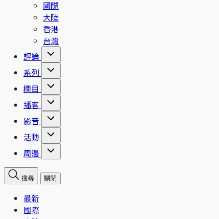
國際
大陸
香港
台灣
評論
系列
欄目
播客
影音
活動
周邊
搜尋
關閉
最新
國際