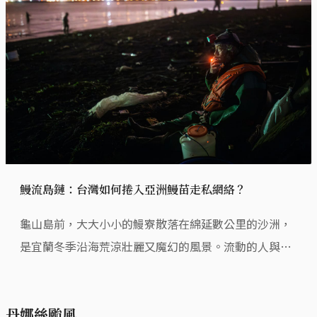
鰻流島鏈：台灣如何捲入亞洲鰻苗走私網絡？
龜山島前，大大小小的鰻寮散落在綿延數公里的沙洲，
是宜蘭冬季沿海荒涼壯麗又魔幻的風景。流動的人與
魚，年復一年在此相遇。
丹娜絲颱風