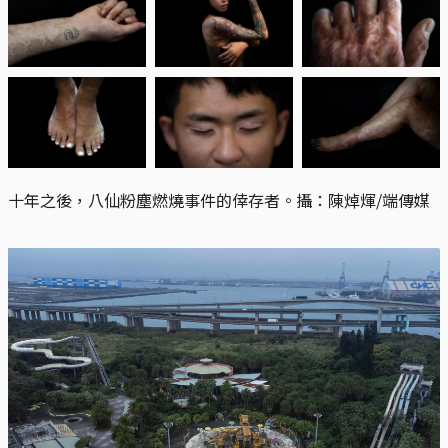
十年之後，八仙粉塵燃燒事件的倖存者。攝：陳焯煇/端傳媒