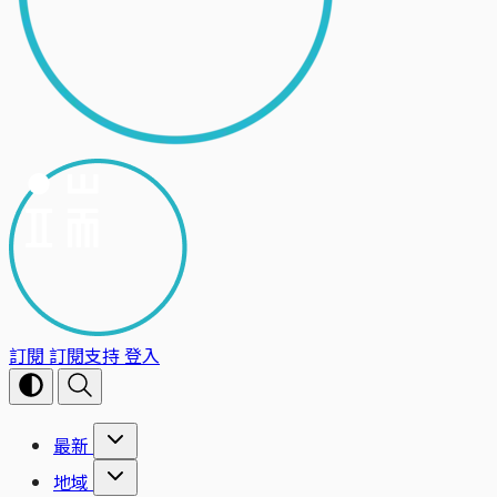
訂閱
訂閱支持
登入
最新
地域