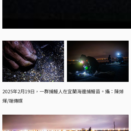
2025年2月19日，一群捕鰻人在宜蘭海邊捕鰻苗。攝：陳焯
煇/端傳媒