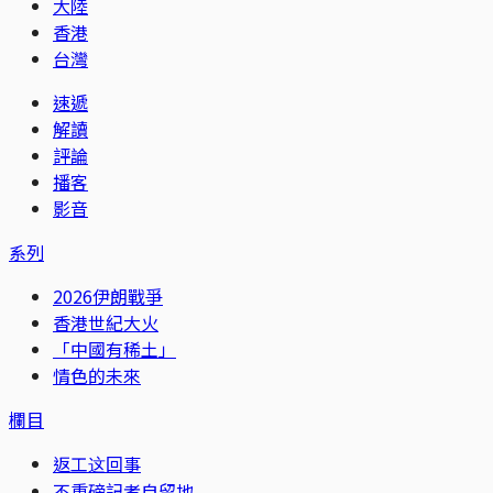
大陸
香港
台灣
速遞
解讀
評論
播客
影音
系列
2026伊朗戰爭
香港世紀大火
「中國有稀土」
情色的未來
欄目
返工这回事
不重磅記者自留地