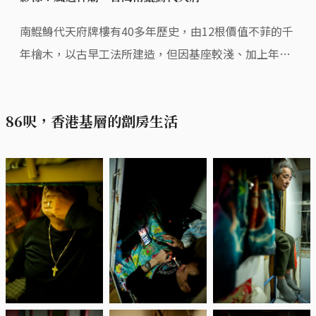
南鯤鯓代天府牌樓有40多年歷史，由12根價值不菲的千
年檜木，以古早工法所建造，但因基座較淺、加上年久
材質可能腐朽，終不敵強風被吹倒塌。
86呎，香港基層的劏房生活