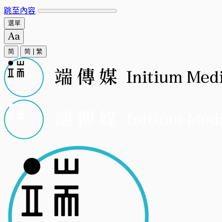
跳至內容
選單
简
简
|
繁