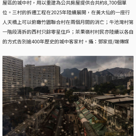
屋區的城中村，用以重建為公共房屋提供合共約8,700個單
位。三村的拆遷工程在2025年陸續展開，在黃大仙的一座行
人天橋上可以俯瞰竹園聯合村在兩個月間的消亡；牛池灣村第
一階段清拆的西村只餘零星住戶；茶果嶺村村民亦陸續以各自
的方式告別逾400年歷史的城中客家村。攝：鄧家烜/端傳媒