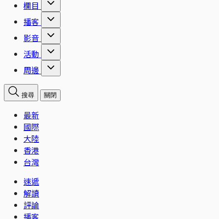
欄目
播客
影音
活動
周邊
搜尋
關閉
最新
國際
大陸
香港
台灣
速遞
解讀
評論
播客