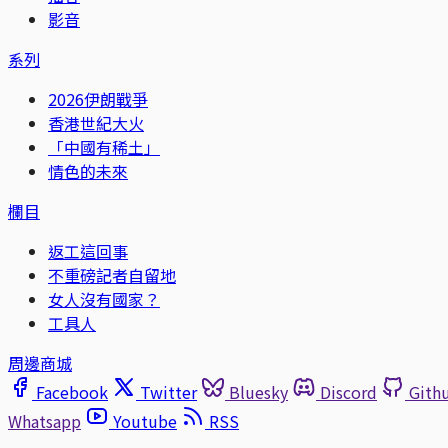
影音
系列
2026伊朗戰爭
香港世紀大火
「中國有稀土」
情色的未來
欄目
返工這回事
不重磅記者自留地
女人沒有國家？
工具人
周邊商城
Facebook
Twitter
Bluesky
Discord
Gith
Whatsapp
Youtube
RSS