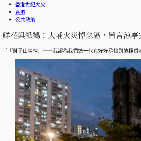
香港世紀大火
香港
公共政策
鮮花與紙鶴：大埔火災悼念區，留言涼亭
「『獅子山精神』——我認為我們這一代有好好承接到這種香