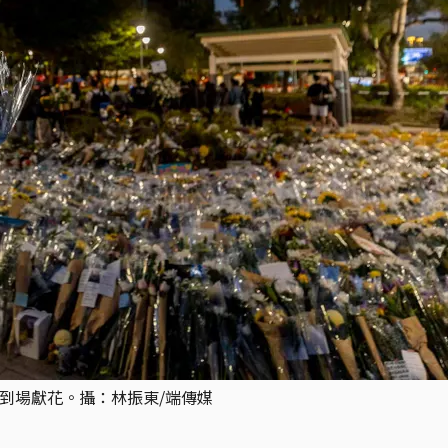
民到場獻花。攝：林振東/端傳媒