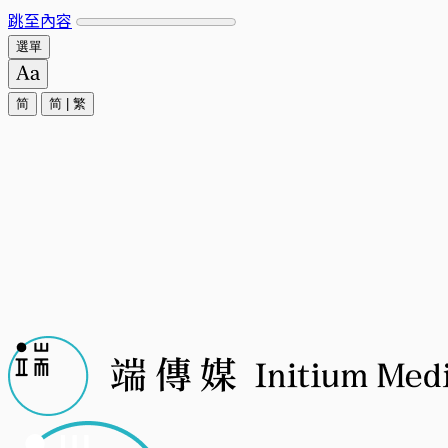
跳至內容
選單
简
简
|
繁