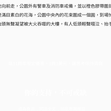
地向前走，公園外有警車及消防車戒備，並以橙色膠帶圍
是滿目素白的花海，公園中央內的花束圍成一個圓，到場
抬頭無聲凝望被大火吞噬的大樓，有人低頭輕聲啜泣、抬
。
端11周年限定優惠，1周1美元，讓思考保持清爽
你的支持，不可或缺
成為會員，閱讀全文，領取專屬權益