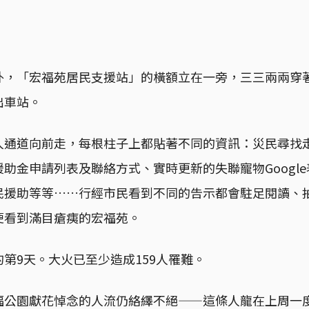
外，「宏福苑居民支援站」的橫額立在一旁，三三兩兩穿
出車站。
人通道向前走，每根柱子上都貼著不同的資訊：災民尋找
助金申請列表及聯絡方式、實時更新的失聯寵物Google表格
民援助等等……行經市民看到不同的告示都會駐足閱讀、
便看到滿目瘡痍的宏福苑。
第9天。大火已至少造成159人罹難。
福公園獻花悼念的人流仍絡繹不絕——這條人龍在上周一