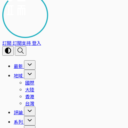
訂閱
訂閱支持
登入
最新
地域
國際
大陸
香港
台灣
評論
系列