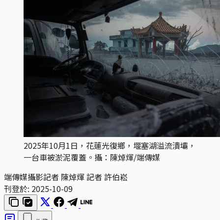
2025年10月1日，花蓮光復鄉，堰塞湖溢流潰壩，
一台車被淤泥覆蓋。攝：陳焯煇/端傳媒
端傳媒攝影記者 陳焯煇 記者 許伯崧
刊登於:
2025-10-09