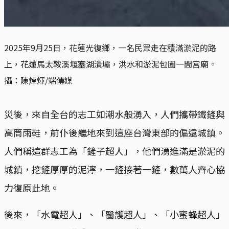
2025年9月25日，花蓮光復鄉，一名民眾走在積滿淤泥的路
上，花蓮馬太鞍溪堰塞湖潰壩，洪水和淤泥包圍一間宮廟。
攝：陳焯煇/端傳媒
災後，來自全台的志工如潮水般湧入，人們攜帶鐵鏟與
高筒雨鞋，前仆後繼地來到這座台灣東部的偏遠城鎮。
人們稱這群志工為「鏟子超人」，他們湧進滿是淤泥的
城鎮，挖鏟厚厚的泥濘，一鏟接著一鏟，數萬人齊心協
力復原此地。
後來，「水電超人」、「醫護超人」、「小蜜蜂超人」