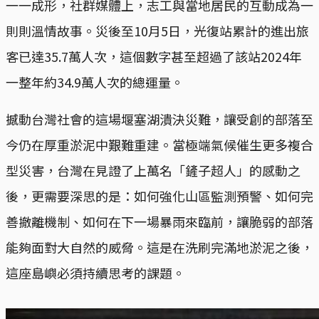
一一成形，社群媒體上，志工與當地居民的互動成為一
則則溫情故事。災後至10月5日，光復站累計的進出旅
客已達35.7萬人次，這個數字甚至超過了該站2024年
一整年約34.9萬人次的總運量。
撼動台灣社會的這場堰塞湖潰決災難，讓受創的部落至
今仍在厚重淤泥中艱難重建。當極端氣候催生更多複合
型災害，台灣在見證了上萬名「鏟子超人」的感動之
後，更需要深思的是：如何強化山區監測預警、如何完
善撤離機制、如何在下一場暴雨來臨前，讓脆弱的部落
能夠面對大自然的威脅。這是在洗刷完滿地淤泥之後，
這座島嶼必須持續思考的課題。