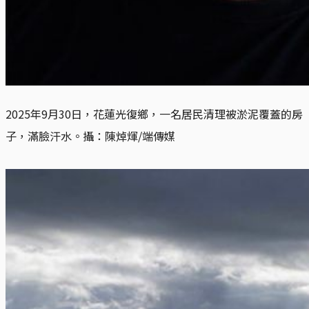
2025年9月30日，花蓮光復鄉，一名居民清理被淤泥覆蓋的房
子，滿臉汗水。攝：陳焯煇/端傳媒