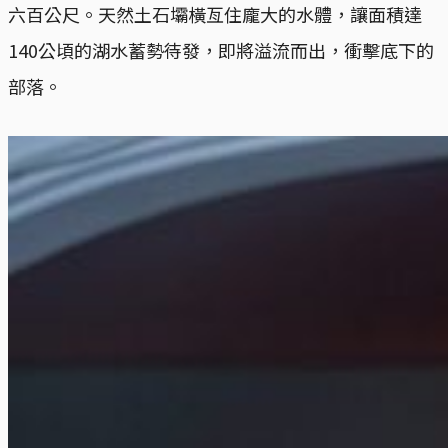
六百公尺。天然土石壩橫亙住龐大的水體，讓面積達
140公頃的湖水蓄勢待發，即將溢流而出，衝擊底下的
部落。