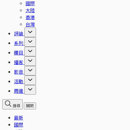
國際
大陸
香港
台灣
評論
系列
欄目
播客
影音
活動
周邊
搜尋
關閉
最新
國際