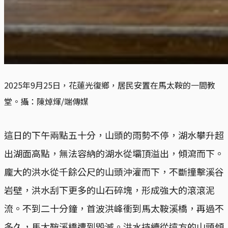
2025年9月25日，花蓮光復鄉，居民安置在馬太鞍的一間教
堂。攝：陳焯煇/端傳媒
這日的下午兩點五十分，山頭的雨勢不停，湖水攀升超
出湖面高點，無法容納的湖水從壩頂溢出，傾瀉而下。
龐大的洪水從千餘公尺的山頭沖灌而下，不斷撞擊溪谷
岩壁，洪水刮下更多的山石碎塊，形成強大的滾滾泥
流。不到二十分鐘，首波洪峰衝到馬太鞍溪橋，再過不
多久，馬太鞍溪橋遭到毀滅。洪水持續從遠方的山頭傾