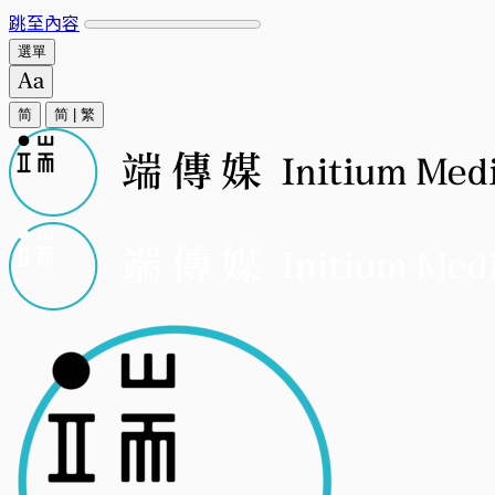
跳至內容
選單
简
简
|
繁