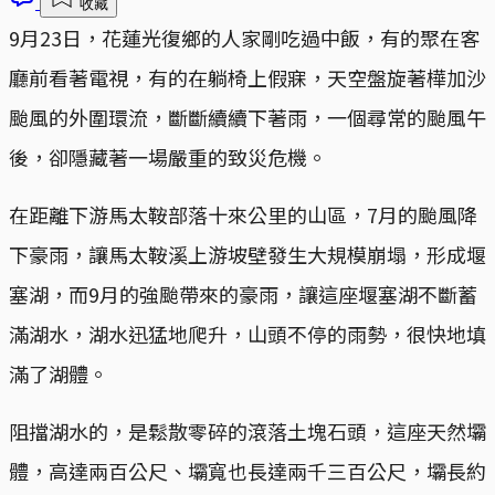
收藏
9月23日，花蓮光復鄉的人家剛吃過中飯，有的聚在客
廳前看著電視，有的在躺椅上假寐，天空盤旋著樺加沙
颱風的外圍環流，斷斷續續下著雨，一個尋常的颱風午
後，卻隱藏著一場嚴重的致災危機。
在距離下游馬太鞍部落十來公里的山區，7月的颱風降
下豪雨，讓馬太鞍溪上游坡壁發生大規模崩塌，形成堰
塞湖，而9月的強颱帶來的豪雨，讓這座堰塞湖不斷蓄
滿湖水，湖水迅猛地爬升，山頭不停的雨勢，很快地填
滿了湖體。
阻擋湖水的，是鬆散零碎的滾落土塊石頭，這座天然壩
體，高達兩百公尺、壩寬也長達兩千三百公尺，壩長約