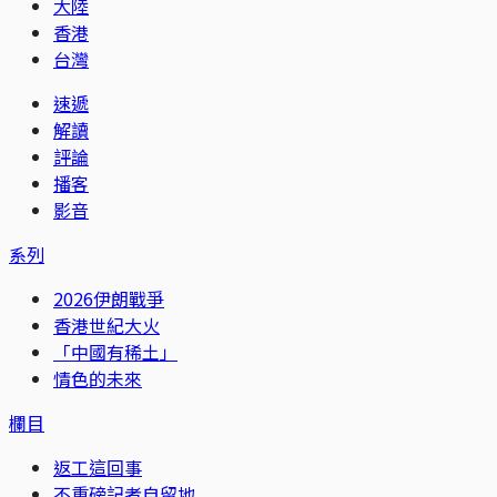
大陸
香港
台灣
速遞
解讀
評論
播客
影音
系列
2026伊朗戰爭
香港世紀大火
「中國有稀土」
情色的未來
欄目
返工這回事
不重磅記者自留地