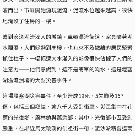
灌而出，市區開始湧現泥流，泥流水位越來越高，很快
地淹沒了住房的一樓。
遭到滾滾泥流灌入的城鎮，車輛漂流街道、家具隨著泥
水飄蕩，人們躲避到高樓，也有來不及撤離的居民緊緊
抓住柱子。一幅幅遭大水灌入的影像很快佔據了人們的
注意力——他們意識到，這不是簡單的淹水，這是堰塞
湖溢流潰壩的大型災害事件。
這場堰塞湖災害事件，至少造成19死、5失聯及157
傷，包括三個鄉鎮、逾八千人受到衝擊。災區集中在花
蓮的光復鄉、鳳林鎮與萬榮鄉；其中，光復鄉市區受創
嚴重，在鄰近馬太鞍溪的佛祖街一帶，泥沙淤積曾達兩