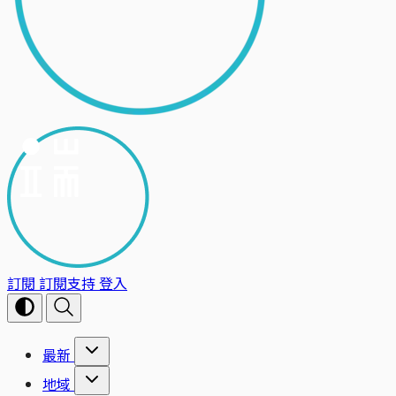
訂閱
訂閱支持
登入
最新
地域