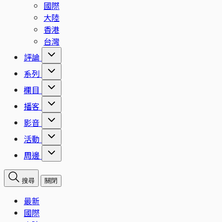
國際
大陸
香港
台灣
評論
系列
欄目
播客
影音
活動
周邊
搜尋
關閉
最新
國際