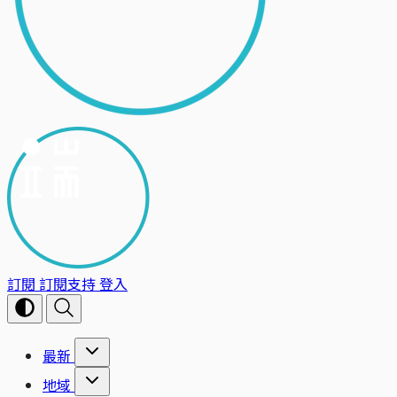
訂閱
訂閱支持
登入
最新
地域