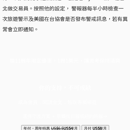
北做交易員。按照他的設定， 警報器每半小時檢查一
次旅遊警示及美國在台協會是否發布警戒訊息，若有異
常會立即通知。
端11周年限定優惠，1周1美元，讓思考保持清爽
你的支持，不可或缺
成為會員，閱讀全文，領取專屬權益
選擇守護方案 + 華爾街日報或紐約時報
年付・周年特惠
US$6.5
US$4
/月
月付
US$8
/月