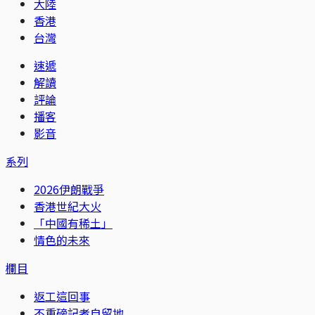
大陸
香港
台灣
速遞
解讀
評論
播客
影音
系列
2026伊朗戰爭
香港世紀大火
「中國有稀土」
情色的未來
欄目
返工這回事
不重磅記者自留地