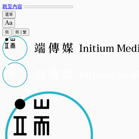
跳至內容
選單
简
简
|
繁