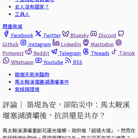
女人沒有國家？
工具人
周邊商城
Facebook
Twitter
Bluesky
Discord
Github
Instagram
Linkedin
Mastodon
Pinterest
Reddit
Telegram
Threads
Tiktok
Whatsapp
Youtube
RSS
極端天氣來臨時
馬太鞍溪堰塞湖潰壩事件
氣候與環境
評論｜
築堤為安，卻陷災中：馬太鞍溪
堰塞湖潰壩後，抗洪還是共存？
馬太鞍溪潰壩重創花蓮光復鄉，政府推「超級大堤」。然而在
氣候極端化時代，築堤與遷村之外，防災可否有第三條路？