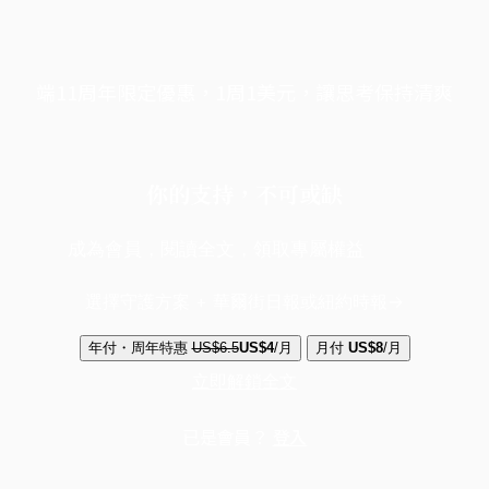
端11周年限定優惠，1周1美元，讓思考保持清爽
你的支持，不可或缺
成為會員，閱讀全文，領取專屬權益
選擇守護方案 + 華爾街日報或紐約時報
年付・周年特惠
US$6.5
US$4
/月
月付
US$8
/月
立即解鎖全文
已是會員？
登入