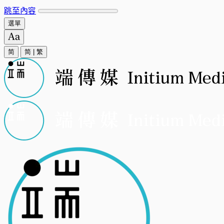
跳至內容
選單
简
简
|
繁