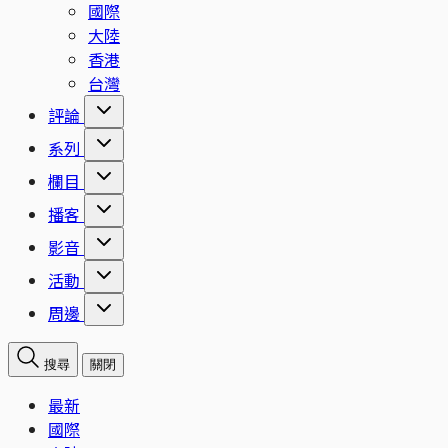
國際
大陸
香港
台灣
評論
系列
欄目
播客
影音
活動
周邊
搜尋
關閉
最新
國際