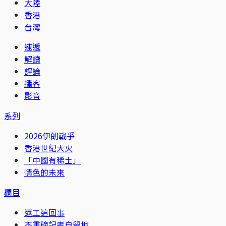
大陸
香港
台灣
速遞
解讀
評論
播客
影音
系列
2026伊朗戰爭
香港世紀大火
「中國有稀土」
情色的未來
欄目
返工這回事
不重磅記者自留地