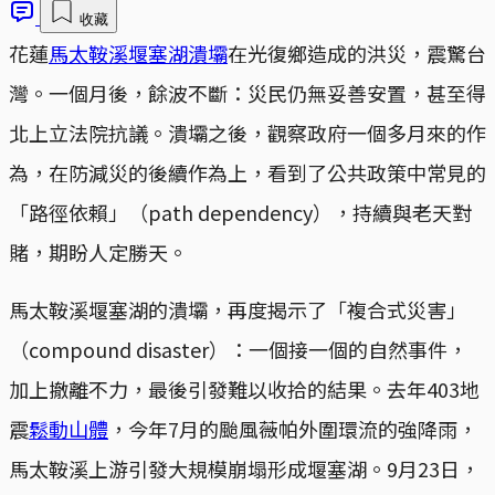
收藏
花蓮
馬太鞍溪堰塞湖潰壩
在光復鄉造成的洪災，震驚台
灣。一個月後，餘波不斷：災民仍無妥善安置，甚至得
北上立法院抗議。潰壩之後，觀察政府一個多月來的作
為，在防減災的後續作為上，看到了公共政策中常見的
「路徑依賴」（path dependency），持續與老天對
賭，期盼人定勝天。
馬太鞍溪堰塞湖的潰壩，再度揭示了「複合式災害」
（compound disaster）：一個接一個的自然事件，
加上撤離不力，最後引發難以收拾的結果。去年403地
震
鬆動山體
，今年7月的颱風薇帕外圍環流的強降雨，
馬太鞍溪上游引發大規模崩塌形成堰塞湖。9月23日，