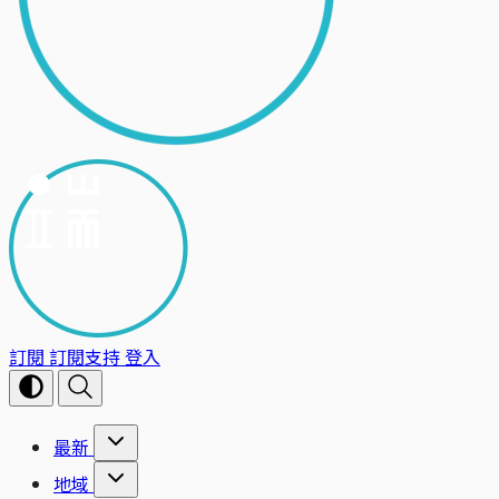
訂閱
訂閱支持
登入
最新
地域