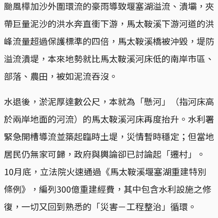
颱風樺加沙外圍環流的豪雨導致堰塞湖溢流、潰壩，夾
帶巨量泥沙的洪水奔直衝下游，馬太鞍溪下游河道的洪
峰流量超過保護標準的四倍，馬太鞍溪橋被沖毀，堤防
溢流潰堤，本來地勢就比馬太鞍溪河床低的南岸市區、
部落、農田，被如泥流吞沒。
水退後，淤泥厚達數公尺，本就為「懸河」（指河床高
於兩岸地面的河流）的馬太鞍溪河床再度抬升。水利署
緊急開槽導流並築起臨時土堤，災情暫時穩定；但當地
居民仍無家可歸，政府與輿論卻已討論起「遷村」。
10月底，立法院火速通過《馬太鞍溪堰塞湖重建特別
條例》，編列300億重建經費，其中包含水利設施之修
復，一切又回到熟悉的「災害－工程整治」循環。