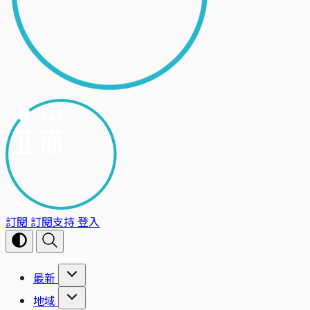
訂閱
訂閱支持
登入
最新
地域