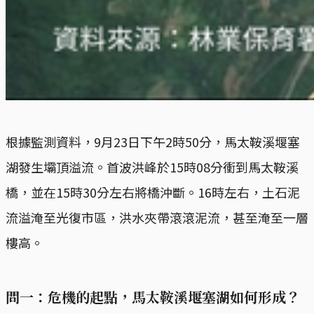
根據監測資料，9月23日下午2時50分，馬太鞍溪堰塞
湖發生壩頂溢流。首波洪峰於15時08分衝到馬太鞍溪
橋，並在15時30分左右將橋沖斷。16時左右，土石泥
流溢淹至光復市區，洪水夾帶滾滾泥流，甚至淹至一層
樓高。
問一：危機的起點，馬太鞍溪堰塞湖如何形成？