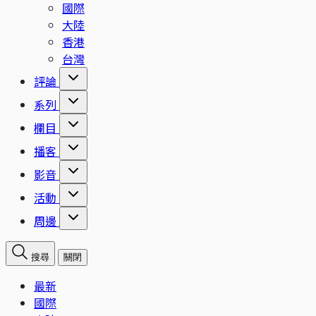
國際
大陸
香港
台灣
評論
系列
欄目
播客
影音
活動
周邊
搜尋
關閉
最新
國際