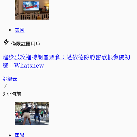
美國
僅限註冊用戶
進步派攻進特朗普票倉：薩依德險勝密歇根參院初
選｜Whatsnew
姚拏云
3 小時前
國際