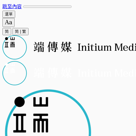
跳至內容
選單
简
简
|
繁