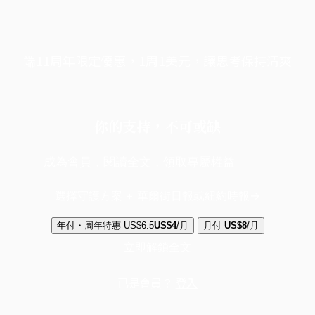
端11周年限定優惠，1周1美元，讓思考保持清爽
你的支持，不可或缺
成為會員，閱讀全文，領取專屬權益
選擇守護方案 + 華爾街日報或紐約時報
年付・周年特惠
US$6.5
US$4
/月
月付
US$8
/月
立即解鎖全文
已是會員？
登入