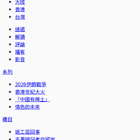
大陸
香港
台灣
速遞
解讀
評論
播客
影音
系列
2026伊朗戰爭
香港世紀大火
「中國有稀土」
情色的未來
欄目
返工這回事
不重磅記者自留地