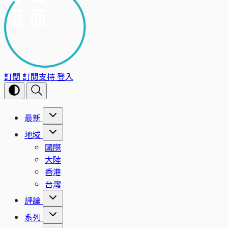
訂閱
訂閱支持
登入
最新
地域
國際
大陸
香港
台灣
評論
系列