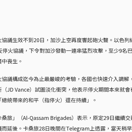
協議生效不到20日，加沙上空再度響起砲火聲。以色列總
違反停火協議，下令對加沙發動一連串猛烈攻擊，至少9名
襲中喪生。
火協議構成迄今為止最嚴峻的考驗，各國也快速介入調解
（JD Vance）試圖淡化衝突，他表示停火期間本來就
「總統帶來的和平（指停火）還在持續」。
旅」（Al-Qassam Brigades）表示，原定29日繼
而延後。卡桑旅28日晚間在Telegram上透露，當天稍