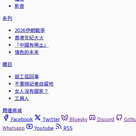
影音
系列
2026伊朗戰爭
香港世紀大火
「中國有稀土」
情色的未來
欄目
返工這回事
不重磅記者自留地
女人沒有國家？
工具人
周邊商城
Facebook
Twitter
Bluesky
Discord
Gith
Whatsapp
Youtube
RSS