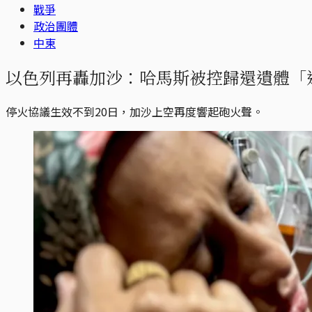
戰爭
政治團體
中東
以色列再轟加沙：哈馬斯被控歸還遺體「造
停火協議生效不到20日，加沙上空再度響起砲火聲。