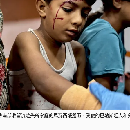
沙南部收留流離失所家庭的馬瓦西帳篷區，受傷的巴勒斯坦人和兒童正被