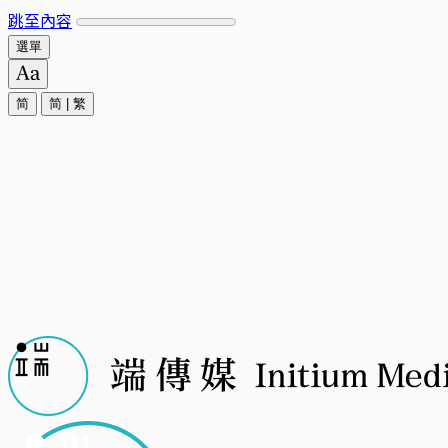
跳至內容
選單
简
简
|
繁