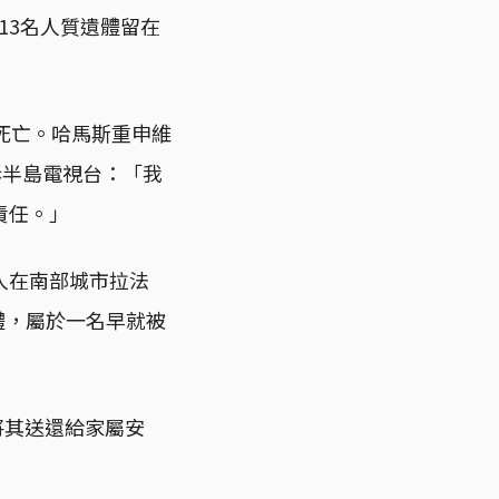
仍有13名人質遺體留在
死亡。哈馬斯重申維
告訴半島電視台：「我
責任。」
人在南部城市拉法
體，屬於一名早就被
體，將其送還給家屬安