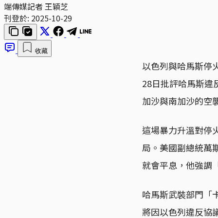
端傳媒記者 王穎芝
刊登於:
2025-10-29
收藏
以色列與哈馬斯停火
28日批評哈馬斯
加沙與南加沙的空
這場暴力升溫對停
局。美國副總統萬斯
就會平息，他強調
哈馬斯武裝部門「卡桑
將因以色列違反協議