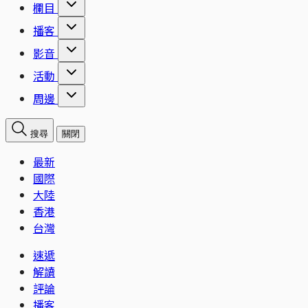
欄目
播客
影音
活動
周邊
搜尋
關閉
最新
國際
大陸
香港
台灣
速遞
解讀
評論
播客