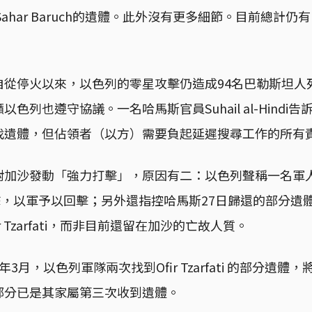
er與Sahar Baruch的遺體。此外沒有更多細節。目前總計
自從停火以來，以色列的零星攻擊仍造成94名巴勒斯坦人
色列也遵守協議。一名哈馬斯官員Suhail al-Hindi
找遺體，但佔領者（以方）需要負起延遲搜尋工作的所有
對加沙發動「強力打擊」，原因有二：以色列聲稱一名軍
攻擊，以軍予以回擊；另外還指控哈馬斯27日歸還的部分遺
r Tzarfati，而非目前還留在加沙的亡故人質。
24年3月，以色列軍隊兩次找到Ofir Tzarfati 的部分遺
部分已是其家屬第三次收到遺體。