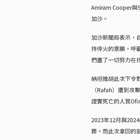
Amiram Coop
加沙。
加沙新聞局表示，
持停火的意願，呼籲以
們盡了一切努力在
納坦雅胡此次下令
（Rafah）遭到
證實死亡的人質Ofi
2023年12月與20
葬。而此次拿回的