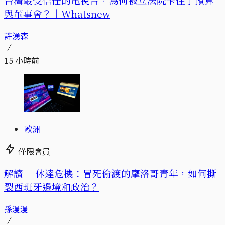
與董事會？｜Whatsnew
許湧森
15 小時前
歐洲
僅限會員
解讀｜
休達危機：冒死偷渡的摩洛哥青年，如何撕
裂西班牙邊境和政治？
孫漫漫