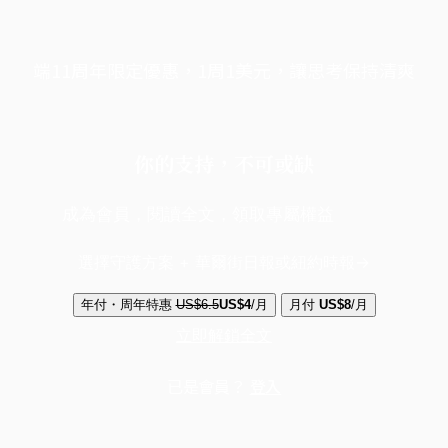
端11周年限定優惠，1周1美元，讓思考保持清爽
你的支持，不可或缺
成為會員，閱讀全文，領取專屬權益
選擇守護方案 + 華爾街日報或紐約時報
年付・周年特惠
US$6.5
US$4
/月
月付
US$8
/月
立即解鎖全文
已是會員？
登入