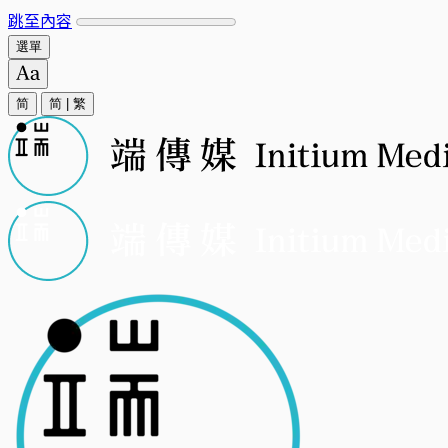
跳至內容
選單
简
简
|
繁