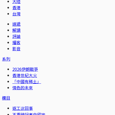
大陸
香港
台灣
速遞
解讀
評論
播客
影音
系列
2026伊朗戰爭
香港世紀大火
「中國有稀土」
情色的未來
欄目
返工这回事
不重磅記者自留地