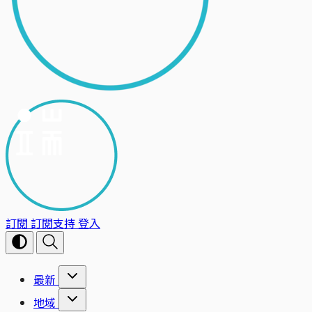
訂閱
訂閱支持
登入
最新
地域