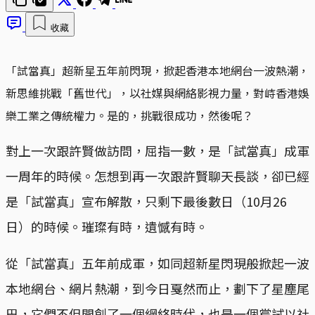
收藏
「試當真」超新星五年前閃現，掀起香港本地網台一波熱潮，
新思維挑戰「舊世代」，以社媒與網絡影視力量，對峙香港娛
樂工業之傳統權力。是的，挑戰很成功，然後呢？
對上一次跟許賢做訪問，屈指一數，是「試當真」成軍
一周年的時候。怎想到再一次跟許賢聊天長談，卻已經
是「試當真」宣布解散，只剩下最後數日（10月26
日）的時候。璀璨有時，遺憾有時。
從「試當真」五年前成軍，如同超新星閃現般掀起一波
本地網台、網片熱潮，到今日戛然而止，劃下了星塵尾
巴，它們不但開創了一個網絡時代，也是一個嘗試以社