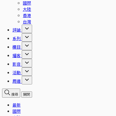
國際
大陸
香港
台灣
評論
系列
欄目
播客
影音
活動
周邊
搜尋
關閉
最新
國際