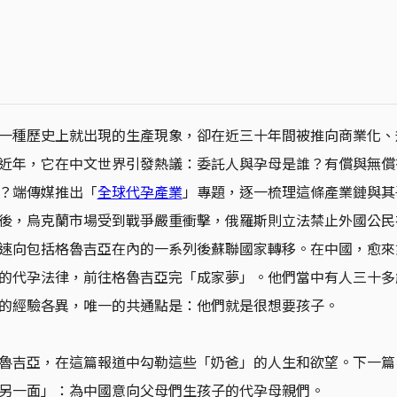
一種歷史上就出現的生產現象，卻在近三十年間被推向商業化、
近年，它在中文世界引發熱議：委託人與孕母是誰？有償與無償
？端傳媒推出「
全球代孕產業
」專題，逐一梳理這條產業鏈與其
後，烏克蘭市場受到戰爭嚴重衝擊，俄羅斯則立法禁止外國公民
速向包括格魯吉亞在內的一系列後蘇聯國家轉移。在中國，愈來
的代孕法律，前往格魯吉亞完「成家夢」。他們當中有人三十多
的經驗各異，唯一的共通點是：他們就是很想要孩子。
魯吉亞，在這篇報道中勾勒這些「奶爸」的人生和欲望。下一篇
另一面」：為中國意向父母們生孩子的代孕母親們。