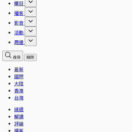
欄目
播客
影音
活動
周邊
搜尋
關閉
最新
國際
大陸
香港
台灣
速遞
解讀
評論
播客