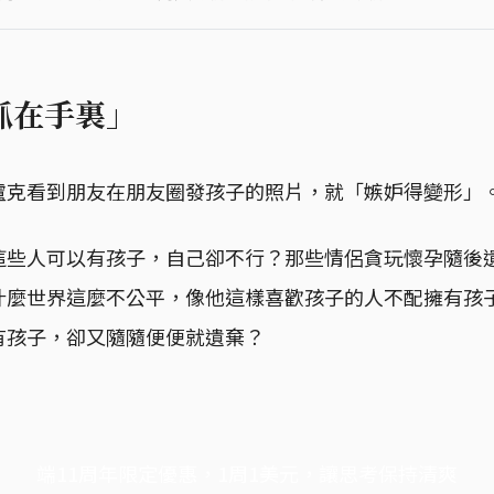
福抓在手裏」
盧克看到朋友在朋友圈發孩子的照片，就「嫉妒得變形」
這些人可以有孩子，自己卻不行？那些情侶貪玩懷孕隨後
什麼世界這麼不公平，像他這樣喜歡孩子的人不配擁有孩
有孩子，卻又隨隨便便就遺棄？
端11周年限定優惠，1周1美元，讓思考保持清爽