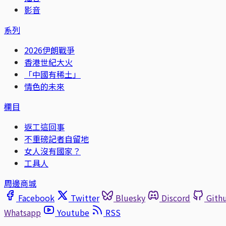
影音
系列
2026伊朗戰爭
香港世紀大火
「中國有稀土」
情色的未來
欄目
返工這回事
不重磅記者自留地
女人沒有國家？
工具人
周邊商城
Facebook
Twitter
Bluesky
Discord
Gith
Whatsapp
Youtube
RSS