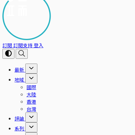
訂閱
訂閱支持
登入
最新
地域
國際
大陸
香港
台灣
評論
系列