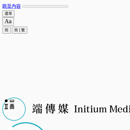
跳至內容
選單
简
简
|
繁