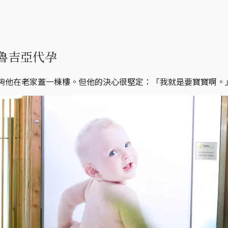
魯吉亞代孕
足夠他在老家蓋一棟樓。但他的決心很堅定：「我就是要寶寶啊。