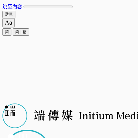
跳至內容
選單
简
简
|
繁