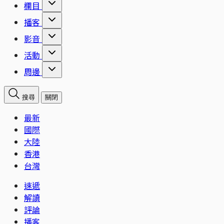
欄目
播客
影音
活動
周邊
搜尋
關閉
最新
國際
大陸
香港
台灣
速遞
解讀
評論
播客