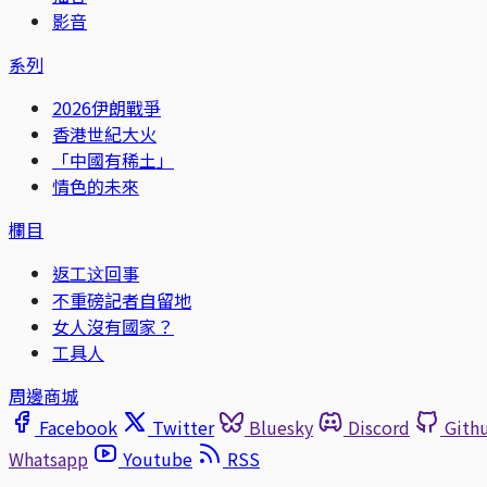
影音
系列
2026伊朗戰爭
香港世紀大火
「中國有稀土」
情色的未來
欄目
返工这回事
不重磅記者自留地
女人沒有國家？
工具人
周邊商城
Facebook
Twitter
Bluesky
Discord
Gith
Whatsapp
Youtube
RSS