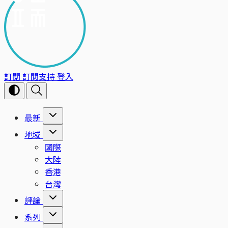
訂閱
訂閱支持
登入
最新
地域
國際
大陸
香港
台灣
評論
系列