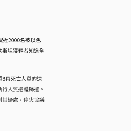
近2000名被以色
勒斯坦獲釋者知道全
還8具死亡人質的遺
執行人質遺體歸還。
對其疑慮，停火協議