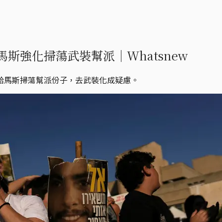
斯強化掃蕩武裝幫派｜Whatsnew
哈馬斯掃蕩幫派份子，去武裝化成疑慮。