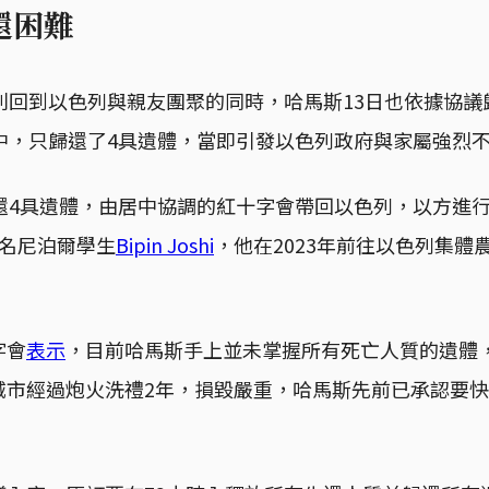
還困難
利回到以色列與親友團聚的同時，哈馬斯13日也依據協
當中，只歸還了4具遺體，當即引發以色列政府與家屬強烈
歸還4具遺體，由居中協調的紅十字會帶回以色列，以方進
一名尼泊爾學生
Bipin Joshi
，他在2023年前往以色列集體
字會
表示
，目前哈馬斯手上並未掌握所有死亡人質的遺體
城市經過炮火洗禮2年，損毀嚴重，哈馬斯先前已承認要