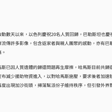
動數天以來，以色列慶祝20名人質回歸，巴勒斯坦也慶祝
群流傳許多影像，包含返家者與親人團聚的感動，亦有巴
痛。
馬斯已因人質遺體的歸還問題再生摩擦，哈馬斯目前共歸
宣布減少援助物資進入，以對哈馬斯施壓，要求後者加速
再度出現加沙街頭，掃蕩幫派份子維持秩序，但引發外界