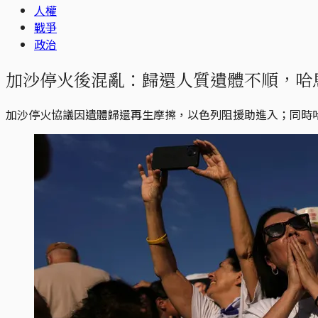
人權
戰爭
政治
加沙停火後混亂：歸還人質遺體不順，哈馬
加沙停火協議因遺體歸還再生摩擦，以色列阻援助進入；同時