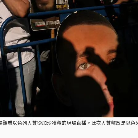
場觀看以色列人質從加沙獲釋的現場直播。此次人質釋放是以色列與哈馬斯