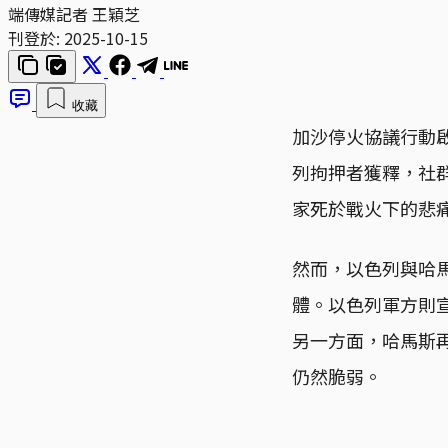
端傳媒記者 王穎芝
刊登於:
2025-10-15
收藏
加沙停火協議行動啟
列拘押者獲釋，社
家死於戰火下的悲
然而，以色列與哈
體。以色列軍方則
另一方面，哈馬斯
仍然脆弱。