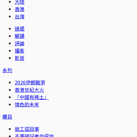
大陸
香港
台灣
速遞
解讀
評論
播客
影音
系列
2026伊朗戰爭
香港世紀大火
「中國有稀土」
情色的未來
欄目
返工這回事
不重磅記者自留地