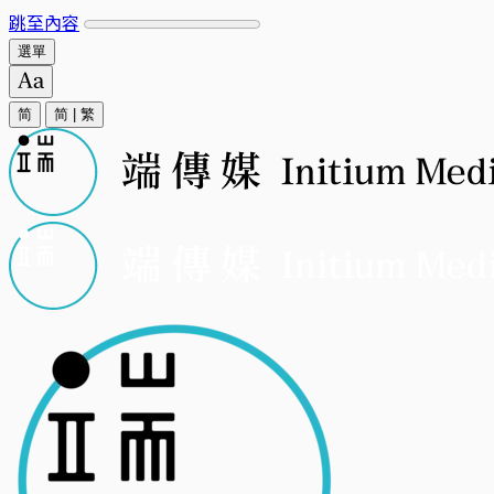
跳至內容
選單
简
简
|
繁