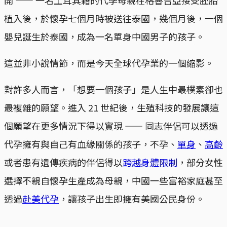
開 —— 一名土耳其籍的代孕母親在格魯吉亞接受胚胎
植入後，於懷孕七個月時被送往泰國，幾個月後，一個
嬰兒誕生於泰國，成為一名單身中國男子的孩子。
這並非小說情節，而是今天全球代孕業的一個縮影。
對許多人而言，「想要一個孩子」是人生中最樸素卻也
最複雜的願望。進入 21 世紀後，生殖科技的發展讓這
個願望在更多情況下得以實現 —— 同志伴侶可以透過
代孕擁有與自己有血緣關係的孩子，不孕、
單身
、
高齡
或者患有遺傳疾病的伴侶得以
跨越身體限制
，部分女性
選擇不親自懷孕生產成為母親，中國一些富裕家庭甚至
透過
赴美代孕
，讓孩子出生即擁有美國公民身份。