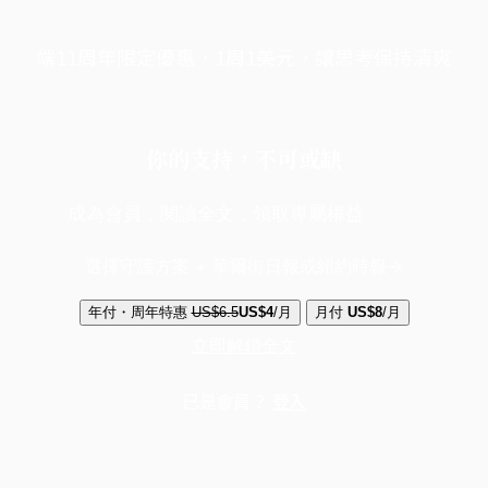
端11周年限定優惠，1周1美元，讓思考保持清爽
你的支持，不可或缺
成為會員，閱讀全文，領取專屬權益
選擇守護方案 + 華爾街日報或紐約時報
年付・周年特惠
US$6.5
US$4
/月
月付
US$8
/月
立即解鎖全文
已是會員？
登入