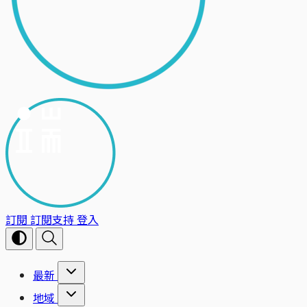
訂閱
訂閱支持
登入
最新
地域