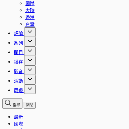
國際
大陸
香港
台灣
評論
系列
欄目
播客
影音
活動
周邊
搜尋
關閉
最新
國際