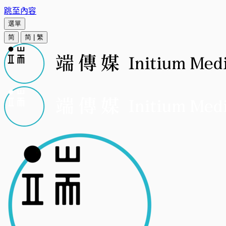
跳至內容
選單
简
简
|
繁