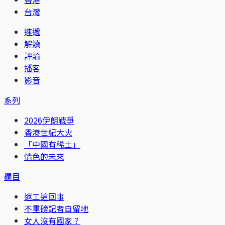
台灣
速遞
解讀
評論
播客
影音
系列
2026伊朗戰爭
香港世紀大火
「中國有稀土」
情色的未來
欄目
返工這回事
不重磅記者自留地
女人沒有國家？