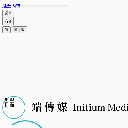
跳至內容
選單
简
简
|
繁