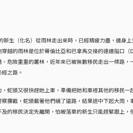
2歲的新生（化名）從雨林走出來時，已經精疲力盡，連身
穿越的雨林是位於哥倫比亞和巴拿馬交接的達連隘口（Dari
通、危險重重的叢林，近年來已被無數移民走出一條路，
必經之路。
力，蛇頭又很快趕她上車，準備把她和車裡其他的移民一
警察攔截，蛇頭載著他們繞了遠路，結果途中下起大雨，
不及的移民決定先離開，怕被落單的新生只能趕緊跟上，