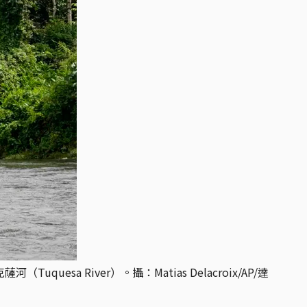
sa River）。攝：Matias Delacroix/AP/達