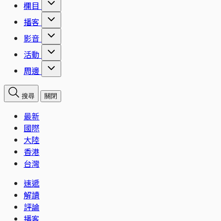
欄目
播客
影音
活動
周邊
搜尋
關閉
最新
國際
大陸
香港
台灣
速遞
解讀
評論
播客