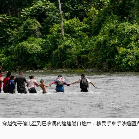
），穿越從哥倫比亞到巴拿馬的達連隘口途中，移民手牽手涉過圖克薩河（Tuque