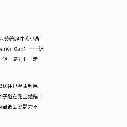
上只裝著證件的小背
én Gap）——這
一條一路向北「走
起送往巴拿馬難民
車子還在路上拋錨。
但最後因為體力不