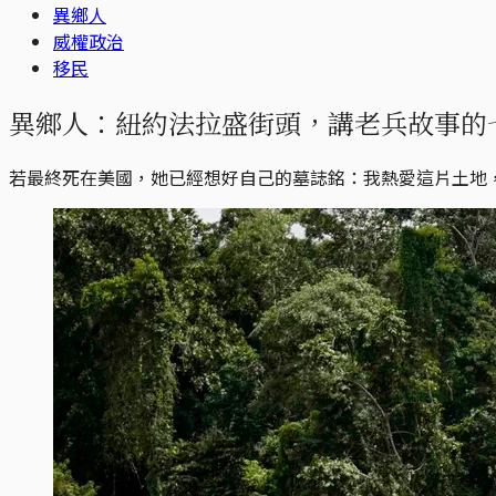
異鄉人
威權政治
移民
異鄉人：紐約法拉盛街頭，講老兵故事的
若最終死在美國，她已經想好自己的墓誌銘：我熱愛這片土地