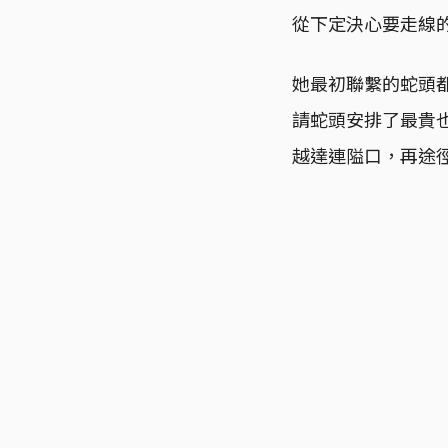
從下定決心要走線
她最初聯繫的蛇頭
請蛇頭安排了最貴
越達連隘口，再途