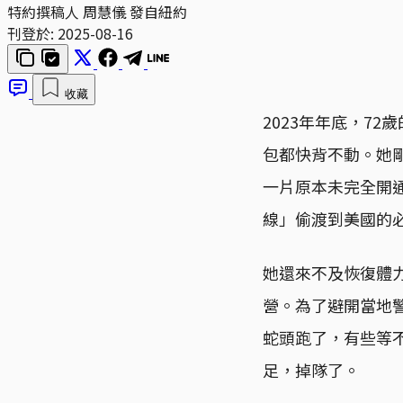
特約撰稿人 周慧儀 發自紐約
刊登於:
2025-08-16
收藏
2023年年底，7
包都快背不動。她剛
一片原本未完全開
線」偷渡到美國的
她還來不及恢復體
營。為了避開當地
蛇頭跑了，有些等
足，掉隊了。