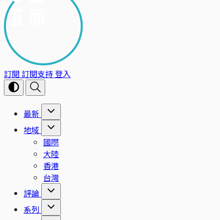
訂閱
訂閱支持
登入
最新
地域
國際
大陸
香港
台灣
評論
系列