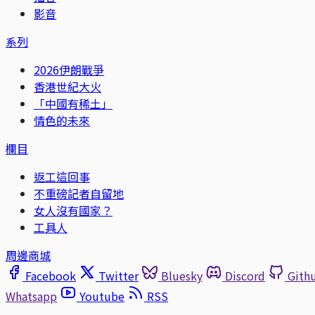
影音
系列
2026伊朗戰爭
香港世紀大火
「中國有稀土」
情色的未來
欄目
返工這回事
不重磅記者自留地
女人沒有國家？
工具人
周邊商城
Facebook
Twitter
Bluesky
Discord
Gith
Whatsapp
Youtube
RSS