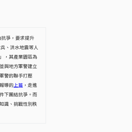
內抗爭，要求提升
徵兵、洪水地震等人
」，其產業園區為
並與地方軍警建立
軍警的聯手打壓
報導的
上篇
，走進
件下團結抗爭。而
知識、挑戰性別秩