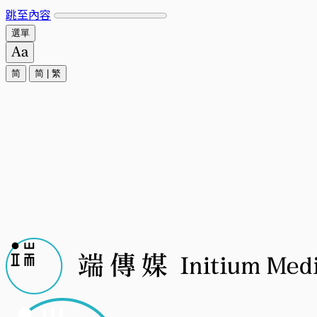
跳至內容
選單
简
简
|
繁