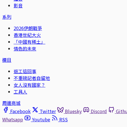
影音
系列
2026伊朗戰爭
香港世紀大火
「中國有稀土」
情色的未來
欄目
返工這回事
不重磅記者自留地
女人沒有國家？
工具人
周邊商城
Facebook
Twitter
Bluesky
Discord
Gith
Whatsapp
Youtube
RSS