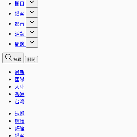
欄目
播客
影音
活動
周邊
搜尋
關閉
最新
國際
大陸
香港
台灣
速遞
解讀
評論
播客