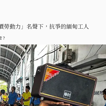
價勞動力」名聲下，抗爭的緬甸工人
麼？