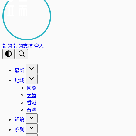
訂閱
訂閱支持
登入
最新
地域
國際
大陸
香港
台灣
評論
系列