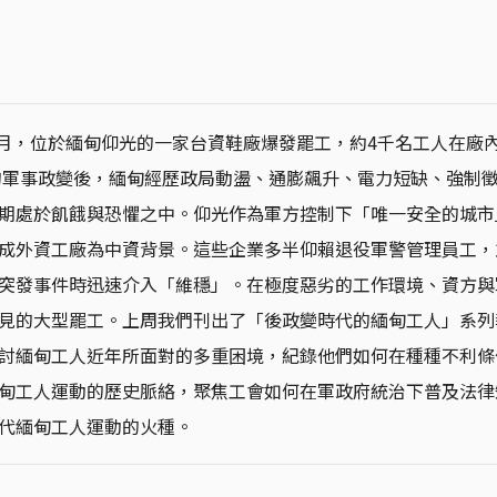
年5月，位於緬甸仰光的一家台資鞋廠爆發罷工，約4千名工人在廠
年的軍事政變後，緬甸經歷政局動盪、通膨飆升、電力短缺、強制
期處於飢餓與恐懼之中。仰光作為軍方控制下「唯一安全的城市
成外資工廠為中資背景。這些企業多半仰賴退役軍警管理員工，
突發事件時迅速介入「維穩」。在極度惡劣的工作環境、資方與
見的大型罷工。上周我們刊出了「後政變時代的緬甸工人」系列
討緬甸工人近年所面對的多重困境，紀錄他們如何在種種不利條
甸工人運動的歷史脈絡，聚焦工會如何在軍政府統治下普及法律
代緬甸工人運動的火種。