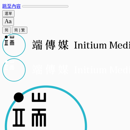
跳至內容
選單
简
简
|
繁