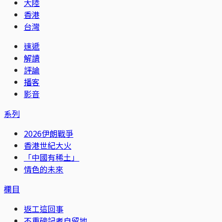
大陸
香港
台灣
速遞
解讀
評論
播客
影音
系列
2026伊朗戰爭
香港世紀大火
「中國有稀土」
情色的未來
欄目
返工這回事
不重磅記者自留地