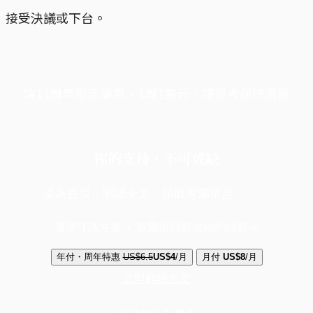
接受決議或下台。
端11周年限定優惠，1周1美元，讓思考保持清爽
你的支持，不可或缺
成為會員，閱讀全文，領取專屬權益
選擇守護方案 + 華爾街日報或紐約時報
年付・周年特惠
US$6.5
US$4
/月
月付
US$8
/月
立即解鎖全文