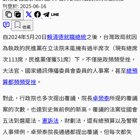
刊登於:
2025-06-16
收藏
自2024年5月20日
賴清德就職總統
之後，台灣政局就因
為執政的民進黨在立法院未能擁有過半席次（現有總席
次113席，民進黨僅獲51席）下，不僅施政頻頻受挫，
大法官、國家通訊傳播委員會委員的人事案，甚至
總預
算都頻頻受挫
。
對此，行政院也多次提出覆議，院長
卓榮泰
所提的覆議
案的次數，也達到史無前例的新高。覆議的法案從國會
五法到選罷法、
憲訴法
、財劃法，還有總預算以及警察
人事條例，卓榮泰院長通通都提出覆議，但每次都失