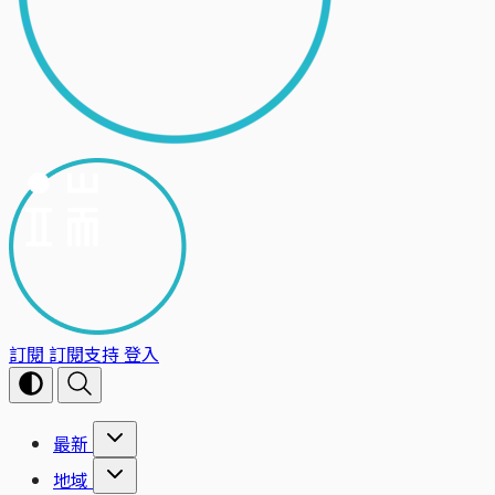
訂閱
訂閱支持
登入
最新
地域