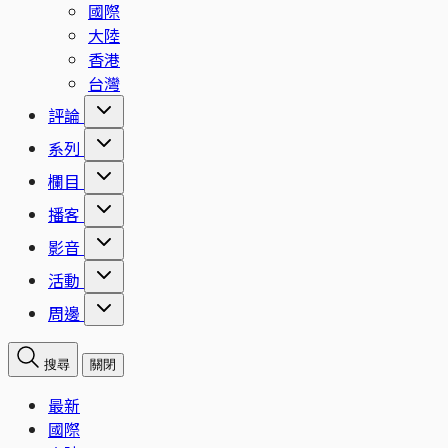
國際
大陸
香港
台灣
評論
系列
欄目
播客
影音
活動
周邊
搜尋
關閉
最新
國際