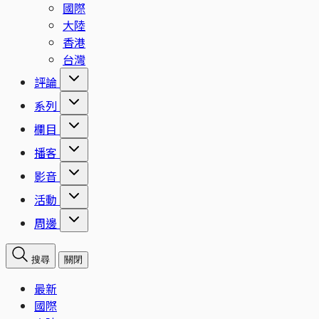
國際
大陸
香港
台灣
評論
系列
欄目
播客
影音
活動
周邊
搜尋
關閉
最新
國際