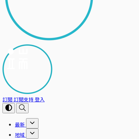
訂閱
訂閱支持
登入
最新
地域