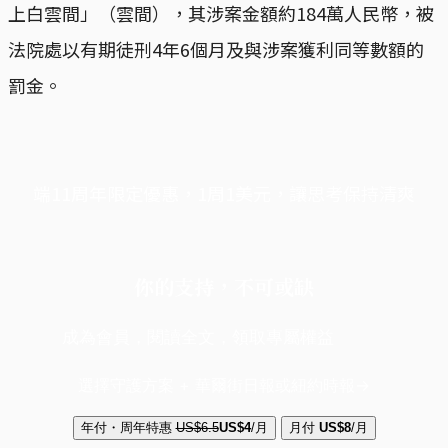
上白雲間」（雲間），其涉案金額約184萬人民幣，被
法院處以有期徒刑4年6個月及與涉案獲利同等數額的
罰金。
端11周年限定優惠，1周1美元，讓思考保持清爽
你的支持，不可或缺
成為會員，閱讀全文，領取專屬權益
選擇守護方案 + 華爾街日報或紐約時報
年付・周年特惠
US$6.5
US$4
/月
月付
US$8
/月