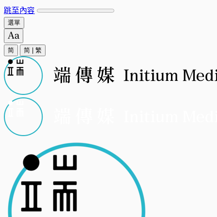
跳至內容
選單
简
简
|
繁