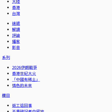
大陸
香港
台灣
速遞
解讀
評論
播客
影音
系列
2026伊朗戰爭
香港世紀大火
「中國有稀土」
情色的未來
欄目
返工這回事
不重磅記者自留地