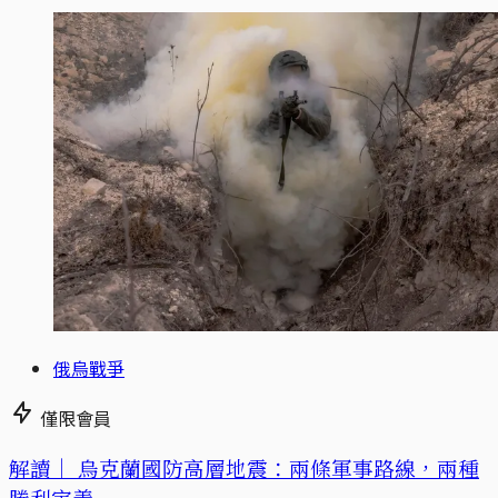
俄烏戰爭
僅限會員
解讀｜
烏克蘭國防高層地震：兩條軍事路線，兩種
勝利定義