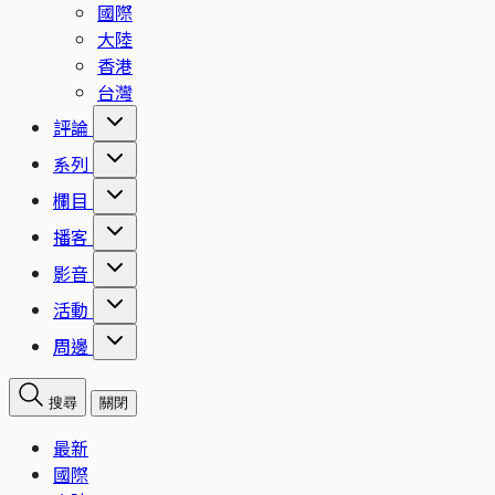
國際
大陸
香港
台灣
評論
系列
欄目
播客
影音
活動
周邊
搜尋
關閉
最新
國際