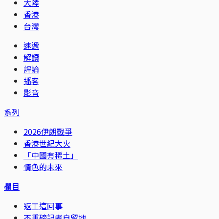
大陸
香港
台灣
速遞
解讀
評論
播客
影音
系列
2026伊朗戰爭
香港世紀大火
「中國有稀土」
情色的未來
欄目
返工這回事
不重磅記者自留地