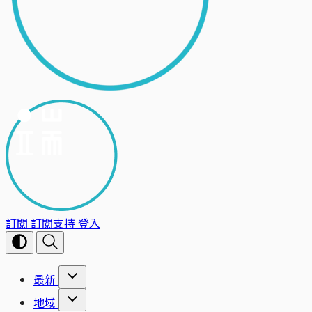
訂閱
訂閱支持
登入
最新
地域