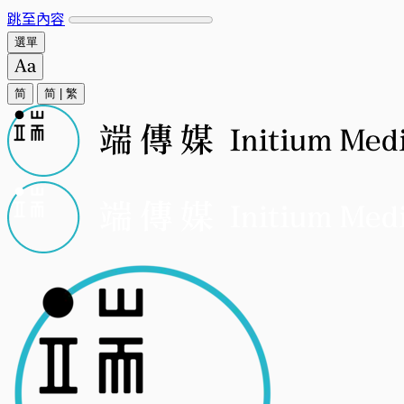
跳至內容
選單
简
简
|
繁