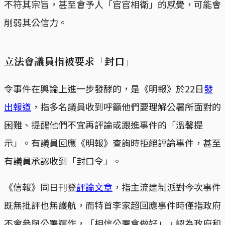
不符其宗旨，甚至會予人「官官相衛」的感覺，可能會
削弱其公信力。
立法會議員指被要求「封口」
令事件在輿論上進一步發酵的，是《明報》於22日
發
出報道
，指多名議員收到呼籲他們要理解公署所面對的
困難、提醒他們不宜再評論或跟進事件的「溫馨提
示」。有議員回應《明報》查詢時拒絕評論事件，甚至
有議員承認收到「封口令」。
《信報》同日刊登
評論文章
，指主流建制派對今次事件
既無批評也無護航，而特首李家超回應事件時僅指政府
不會參與公署運作，「相信公署會做好」，認為政府和