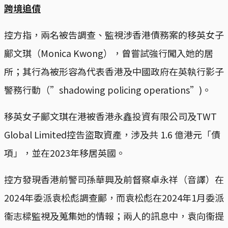
跨境追債
控方指，兩名被告調查、監視涉香港債務案的移英女子
鄺文琪（Monica Kwong），曾嘗試強行闖入她的居
所；其行為被形容為代表香港及中國政府在英執行影子
警務行動（”shadowing policing operations”)。
移英女子鄺文琪在港被香港永鑫投資有限公司及TWT
Global Limited控告盜取資產，涉及共 1.6 億港元「債
項」，並在2023年移居英國。
控方發現香港前警司孫華興及前督察卓永祥（音譯）在
2024年委派袁松彪調查鄺，而袁松彪在2024年1月委派
衞志樑監視及蒐集她的情報；兩人的訊息中，袁向衞提