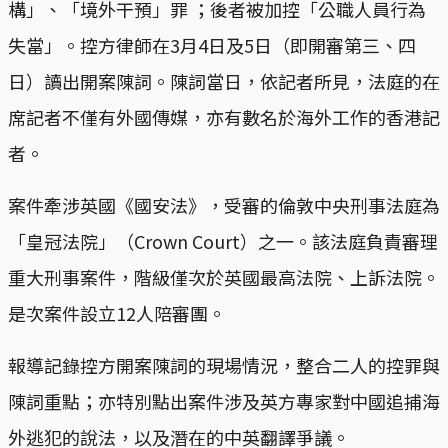
構」、「境外干預」罪 ；後者被加控「公職人員行為
失當」。控方律師在3月4日及5日（即開審第三、四
日）讀出開案陳詞。陳詞當日，依記者所見，法庭的在
席記者不僅有外國傳媒，亦有數名於海外工作的香港記
者。
案件牽涉英國《國安法》，受審的倫敦中央刑事法庭為
「皇冠法院」（Crown Court）之一。該法庭負責審理
重大刑事案件，階級僅次於英國最高法院、上訴法院。
是次案件設立12人陪審團。
報導記錄控方開案陳詞的現場情況，整合二人的控罪與
陳詞重點；亦特別點出案件涉及英方專家對中國追捕海
外逃犯的說法，以及潛在的中英翻譯爭議。