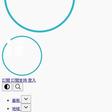
訂閱
訂閱支持
登入
最新
地域