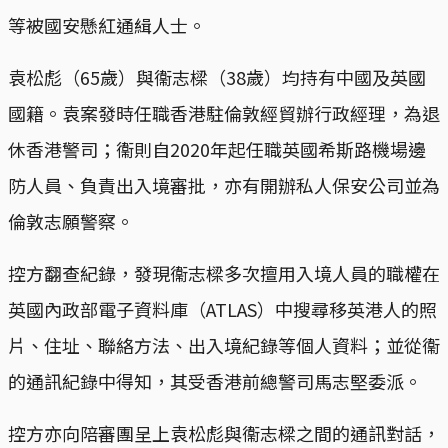
等被國安懸紅通緝人士。
袁松彪（65歲）與衞志樑（38歲）均持有中國及英國
國籍。袁案發時任職香港駐倫敦經貿辦行政經理，為退
休香港警司；衞則自2020年起任職英國希斯路機場邊
防人員、負責出入境審批，亦有開辦私人保安公司並為
倫敦志願警察。
控方翻查紀錄，發現衞志樑多次擅用入境人員的職權在
英國內政部電子資料庫（ATLAS）中搜尋移英港人的照
片、住址、聯絡方法、出入境紀錄等個人資料；並從衞
的通訊紀錄中得知，其受香港前總警司馬志堅委派。
控方亦向陪審團呈上袁松彪與衞志樑之間的通訊對話，