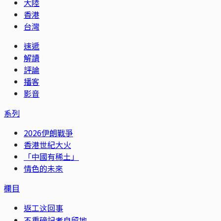
大陸
香港
台灣
速遞
解讀
評論
播客
影音
系列
2026伊朗戰爭
香港世紀大火
「中國有稀土」
情色的未來
欄目
返工这回事
不重磅記者自留地