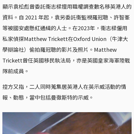
顯示袁松彪曾委託衞志樑擅用職權調查數名移英港人的
資料。自 2021 年起，袁另委託衞監視羅冠聰、許智峯
等被國安處懸紅通緝的人士。在2023年，衞志樑僱用
私家偵探Matthew Trickett在Oxford Union（牛津大
學辯論社）偷拍羅冠聰的影片及照片。Matthew
Trickett曾任英國移民執法局，亦是英國皇家海軍陸戰
隊前成員。
控方又指，二人同時蒐集居英港人在英示威活動的情
報、動態，當中包括曼徹斯特的示威。