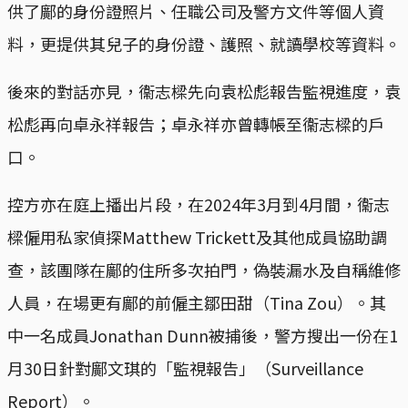
供了鄺的身份證照片、任職公司及警方文件等個人資
料，更提供其兒子的身份證、護照、就讀學校等資料。
後來的對話亦見，衞志樑先向袁松彪報告監視進度，袁
松彪再向卓永祥報告；卓永祥亦曾轉帳至衞志樑的戶
口。
控方亦在庭上播出片段，在2024年3月到4月間，衞志
樑僱用私家偵探Matthew Trickett及其他成員協助調
查，該團隊在鄺的住所多次拍門，偽裝漏水及自稱維修
人員，在場更有鄺的前僱主鄒田甜（Tina Zou）。其
中一名成員Jonathan Dunn被捕後，警方搜出一份在1
月30日針對鄺文琪的「監視報告」（Surveillance
Report）。