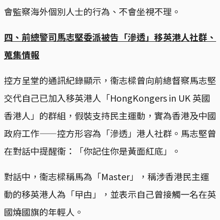
會監察海外個別人士的行為、不會坐視不理。
四、前總警司馬志堅委派被告「滲透」移英港人社群、
蒐集情報
控方呈堂的通訊紀錄顯示，衞志樑曾向前總督察馬志堅
交代自己已加入移英港人「HongKongers in UK 英國
香港人」的群組，假裝支持民主運動，實為香港及中國
政府工作——控方形容為「滲透」港人社群。馬志堅曾
在對話中提醒衞：「你記住你是黃面紅底」。
對話中，衞志樑稱馬為「Master」，稱涉香港民主運
動的移英港人為「曱甴」，並表示自己曾接觸一名在英
國燒國旗的年輕人。