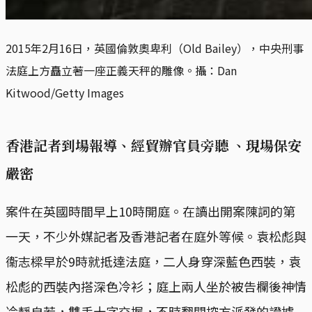
2015年2月16日，英國倫敦奧卑利（Old Bailey），中央刑事
法庭上方矗立著一座正義天秤的雕像。攝：Dan 
Kitwood/Getty Images
香港記者到場報導、經貿辦官員旁聽 、現場保安
嚴密
案件在英國時間早上10時開庭。在讀出開案陳詞的第
一天，不少外媒記者及香港記者在庭外等候。袁松彪與
衞志樑早於9時就抵達法庭，二人身穿深藍色西裝，袁
松彪的西裝內搭深色冷衫；庭上兩人坐於被告欄後神情
冷靜自若，雙手十字交握，不時翻閱控方派發的證據