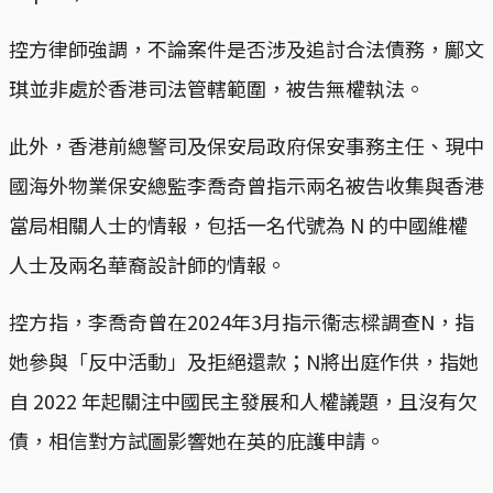
控方律師強調，不論案件是否涉及追討合法債務，鄺文
琪並非處於香港司法管轄範圍，被告無權執法。
此外，香港前總警司及保安局政府保安事務主任、現中
國海外物業保安總監李喬奇曾指示兩名被告收集與香港
當局相關人士的情報，包括一名代號為 N 的中國維權
人士及兩名華裔設計師的情報。
控方指，李喬奇曾在2024年3月指示衞志樑調查N，指
她參與「反中活動」及拒絕還款；N將出庭作供，指她
自 2022 年起關注中國民主發展和人權議題，且沒有欠
債，相信對方試圖影響她在英的庇護申請。