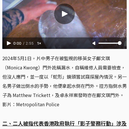
0:00
/
2:55
1×
2024年5月1日，片中男子在被監視的移英女子鄺文琪
（Monica Kwong）門外訛稱漏水，自稱維修人員需要檢查，
但沒人應門，並一度以「蛇形」鏡頭嘗試窺探屋內情況。另一
名男子做出倒水的手勢，他便拿起水倒在門外。控方指倒水男
子為 Matthew Trickett，及卓永祥案發時亦在鄺文琪門外。
影片：Metropolitan Police
二、二人被指代表香港政府執行「影子警務行動」涉及