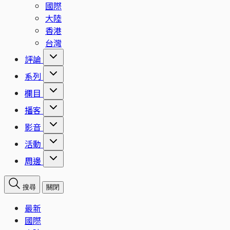
國際
大陸
香港
台灣
評論
系列
欄目
播客
影音
活動
周邊
搜尋
關閉
最新
國際