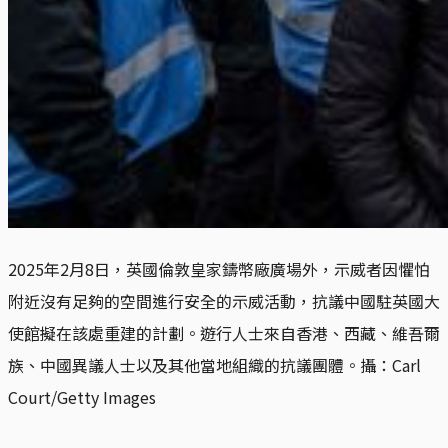
2025年2月8日，英國倫敦皇家鑄幣廠廣場外，示威者因懼怕
附近沒有足夠的空間進行安全的示威活動，抗議中國駐英國大
使館擬在該處重建的計劃。遊行人士來自香港、西藏、維吾爾
族、中國異議人士以及其他當地組織的抗議團體。攝：Carl 
Court/Getty Images