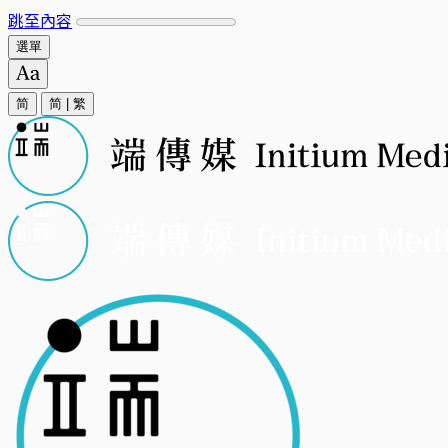
跳至內容
選單
简
简
|
繁