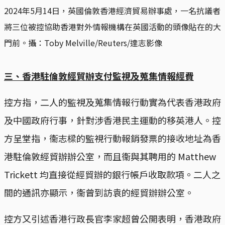
2024年5月14日，英國倫敦香港經濟貿易辦事處，一名抗議者
將三位被控協助香港對外情報機構在英國活動的頭像貼在的大
門前。攝：Toby Melville/Reuters/達志影像
三、香港駐倫敦經貿辦支付監視及蒐集情報經費
控方指，二人的監視及蒐集情報行動實為代表香港政府
及中國政府行事，針對涉香港民主運動的移英港人。控
方呈堂指，衞志樑的監視行動報銷發票的接收地址為香
港駐倫敦經貿辦辦公室，而且衞與其聘用的 Matthew
Trickett 均直接從經貿辦的銀行帳戶收取款項。二人之
間的通訊亦顯示，衞曾到訪袁的經貿辦辦公室。
控方又引述香港行政長官李家超曾公開表明，香港政府