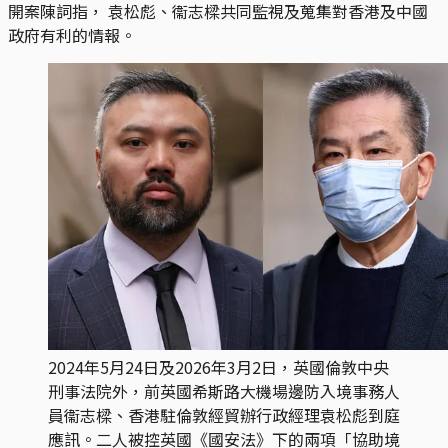
開案陳詞指， 袁松彪、衞志樑共同監視及蒐集​​對香港及中國
政府有利的情報。
2024年5月24日及2026年3月2日，英國倫敦中央
刑事法院外，前英國希斯路大機場邊防入境事務人
員衞志樑、香港駐倫敦經貿辦行政經理袁松彪到庭
應訊。二人被控英國《國安法》下的兩項「協助境