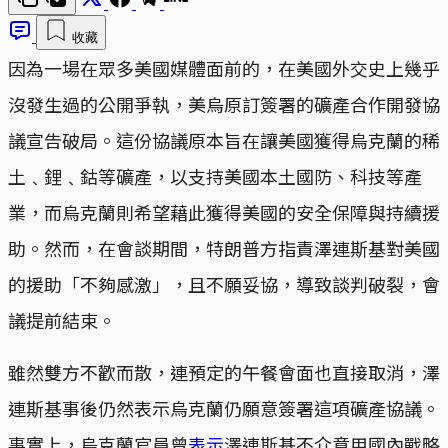
收藏
因為一場在眾多美國媒體面前的，在美國外交史上幾乎
沒發生過的公開爭執，美烏原訂簽署的礦產合作開發協
議宣告破局。這份協議原本旨在讓美國獲得烏克蘭的稀
土﹑鋰﹑鈷等礦產，以支持美國本土國防、科技等產
業，而烏克蘭則希望藉此獲得美國的安全保障與持續援
助。然而，在會談期間，特朗普方指責澤連斯基對美國
的援助「不夠感激」，且不願妥協，導致談判破裂，會
議提前結束。
雖然雙方不歡而散，連預定的午餐會面也直接取消，澤
連斯基事後仍然表示烏克蘭仍願意簽署這項礦產協議。
事實上，烏克蘭官員曾
表示
澤連斯基不介意用國內戰略