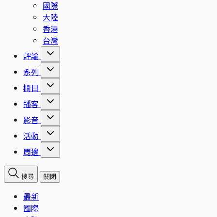
國際
大陸
香港
台灣
評論
系列
欄目
播客
影音
活動
周邊
搜尋
關閉
最新
國際