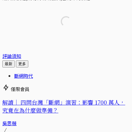
評論須知
最新
更多
斷網時代
僅限會員
解讀｜
四問台灣「斷網」演習：影響 1700 萬人，
究竟在為什麼做準備？
吳思薇