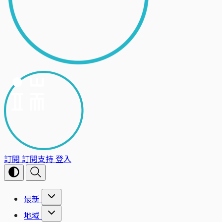
訂閱
訂閱支持
登入
最新
地域