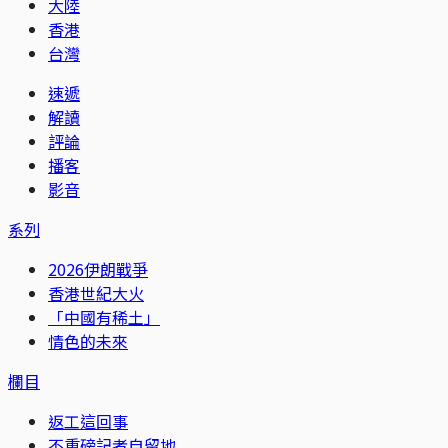
大陸
香港
台灣
速遞
解讀
評論
播客
影音
系列
2026伊朗戰爭
香港世紀大火
「中國有稀土」
情色的未來
欄目
返工這回事
不重磅記者自留地