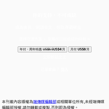
你的支持，不可或缺
成為會員，閱讀全文，領取專屬權益
選擇守護方案 + 華爾街日報或紐約時報
年付・周年特惠
US$6.5
US$4
/月
月付
US$8
/月
立即解鎖全文
已是會員？
登入
本刊載內容版權為
端傳媒編輯部
或相關單位所有,未經端傳媒
編輯部授權,請勿轉載或複製,否則即為侵權。