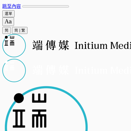
跳至內容
選單
简
简
|
繁