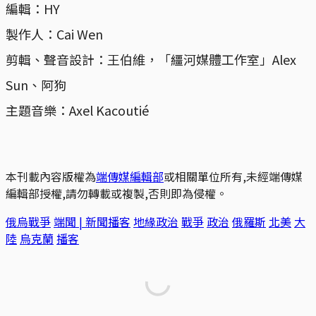
編輯：HY
製作人：Cai Wen
剪輯、聲音設計：王伯維，「繮河媒體工作室」Alex
Sun、阿狗
主題音樂：Axel Kacoutié
本刊載內容版權為
端傳媒編輯部
或相關單位所有,未經端傳媒
編輯部授權,請勿轉載或複製,否則即為侵權。
俄烏戰爭
端聞 | 新聞播客
地緣政治
戰爭
政治
俄羅斯
北美
大
陸
烏克蘭
播客