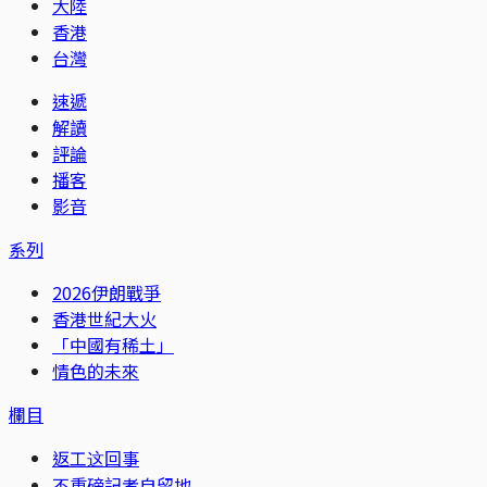
大陸
香港
台灣
速遞
解讀
評論
播客
影音
系列
2026伊朗戰爭
香港世紀大火
「中國有稀土」
情色的未來
欄目
返工这回事
不重磅記者自留地