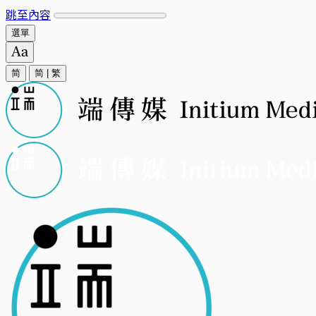
跳至內容
選單
简
简
|
繁