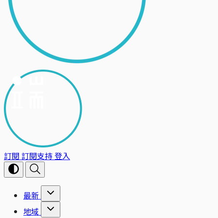
訂閱
訂閱支持
登入
最新
地域