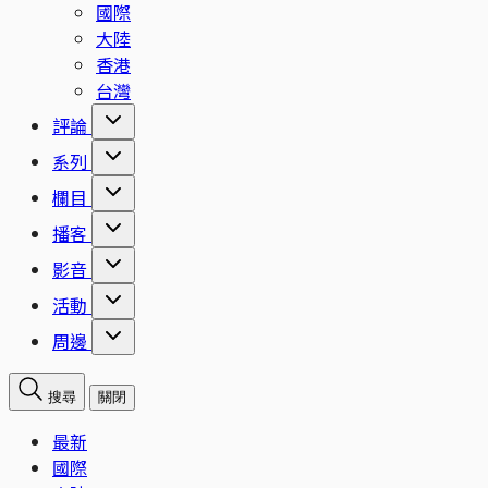
國際
大陸
香港
台灣
評論
系列
欄目
播客
影音
活動
周邊
搜尋
關閉
最新
國際