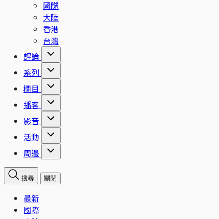
國際
大陸
香港
台灣
評論
系列
欄目
播客
影音
活動
周邊
搜尋
關閉
最新
國際