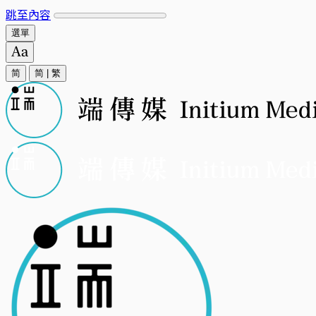
跳至內容
選單
简
简
|
繁