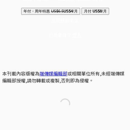
年付・周年特惠
US$6.5
US$4
/月
月付
US$8
/月
立即解鎖全文
已是會員？
登入
本刊載內容版權為
端傳媒編輯部
或相關單位所有,未經端傳媒
編輯部授權,請勿轉載或複製,否則即為侵權。