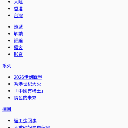
大陸
香港
台灣
速遞
解讀
評論
播客
影音
系列
2026伊朗戰爭
香港世紀大火
「中國有稀土」
情色的未來
欄目
返工这回事
不重磅記者自留地