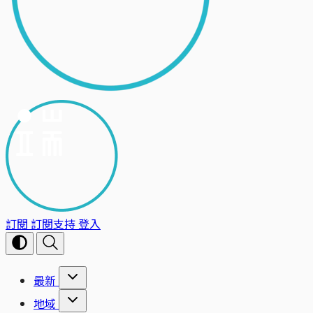
訂閱
訂閱支持
登入
最新
地域