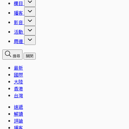
欄目
播客
影音
活動
周邊
搜尋
關閉
最新
國際
大陸
香港
台灣
速遞
解讀
評論
播客