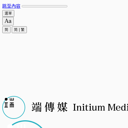
跳至內容
選單
简
简
|
繁