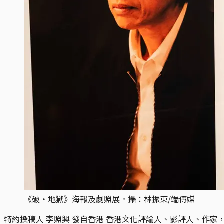
《破‧地獄》海報及劇照展。攝：林振東/端傳媒
特約撰稿人 李照興 發自香港
香港文化評論人、影評人、作家