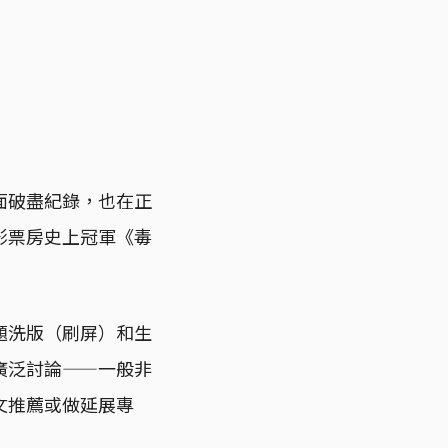
面破盡紀錄，也在正
影票房史上冠軍《毒
題洗版（刷屏）和生
廣泛討論——一般非
文推薦或做延展專