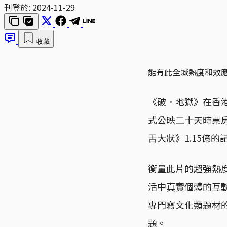
刊登於:
2024-11-29
收藏
能有此全城熱度和效
《破．地獄》在香
式公映二十天時票
舌大狀》1.15億
衡量此片的超強熱
活中真實個體的互
專門寫文化類題材
題。