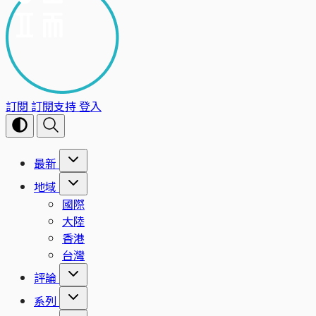
訂閱
訂閱支持
登入
最新
地域
國際
大陸
香港
台灣
評論
系列