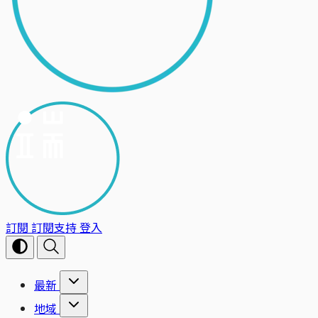
訂閱
訂閱支持
登入
最新
地域