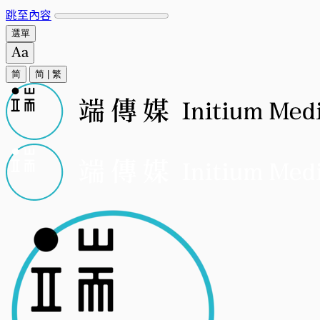
跳至內容
選單
简
简
|
繁