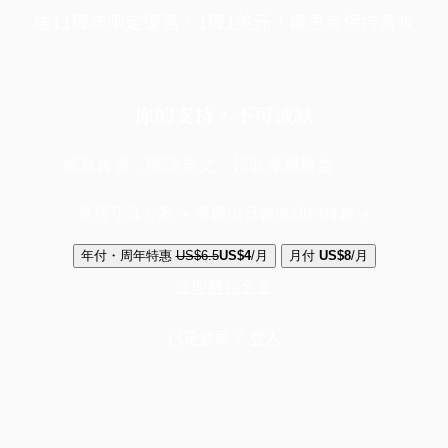
端11周年限定優惠，1周1美元，讓思考保持清爽
你的支持，不可或缺
成為會員，閱讀全文，領取專屬權益
選擇守護方案 + 華爾街日報或紐約時報
年付・周年特惠
US$6.5
US$4
/月
月付
US$8
/月
立即解鎖全文
已是會員？
登入