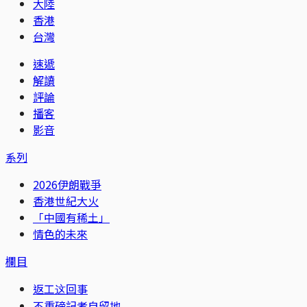
大陸
香港
台灣
速遞
解讀
評論
播客
影音
系列
2026伊朗戰爭
香港世紀大火
「中國有稀土」
情色的未來
欄目
返工这回事
不重磅記者自留地