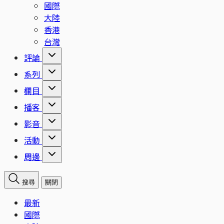
國際
大陸
香港
台灣
評論
系列
欄目
播客
影音
活動
周邊
搜尋
關閉
最新
國際