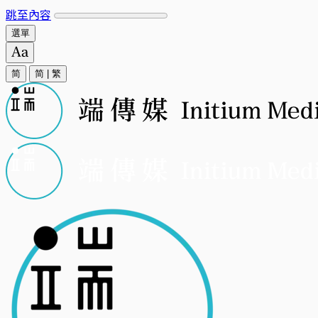
跳至內容
選單
简
简
|
繁