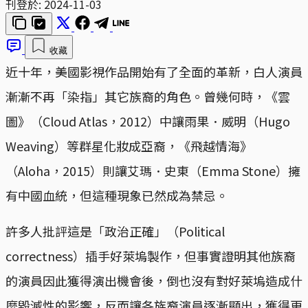
刊登於:
2024-11-03
收藏
近十年，美國影視作品開始有了全面的革新，白人演員
漸漸不再「染指」其它族裔的角色。曾幾何時，《雲
圖》（Cloud Atlas，2012）中讓雨果．威明（Hugo
Weaving）等群星化妝成亞裔，《飛越情海》
（Aloha，2015）則讓艾瑪．史東（Emma Stone）擁
有中國血統，但這種現象已然成為禁忌。
許多人批評這是「政治正確」（Political
correctness）插手好萊塢製作，但事實證明其他族裔
的演員因此獲得演出機會後，倒也沒有對好萊塢造成什
麼毀滅性的影響，反而讓各族裔演員逐漸顯出，獲得更