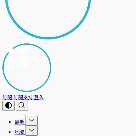
訂閱
訂閱支持
登入
最新
地域