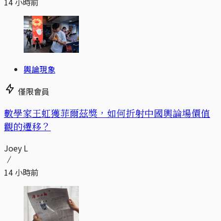
14 小時前
輿論現象
僅限會員
數學家王虹獲菲爾茲獎，如何折射中國輿論場價值
觀的遷移？
Joey L
14 小時前