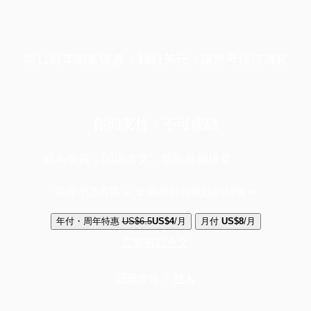
端11周年限定優惠，1周1美元，讓思考保持清爽
你的支持，不可或缺
成為會員，閱讀全文，領取專屬權益
選擇守護方案 + 華爾街日報或紐約時報
年付・周年特惠
US$6.5
US$4
/月
月付
US$8
/月
立即解鎖全文
已是會員？
登入