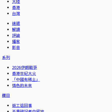
大陸
香港
台灣
速遞
解讀
評論
播客
影音
系列
2026伊朗戰爭
香港世紀大火
「中國有稀土」
情色的未來
欄目
返工這回事
不重磅記者自留地