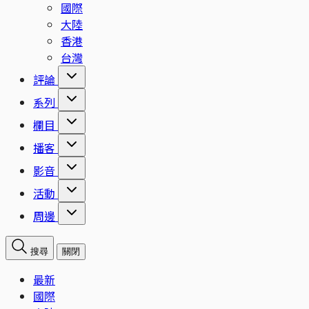
國際
大陸
香港
台灣
評論
系列
欄目
播客
影音
活動
周邊
搜尋
關閉
最新
國際