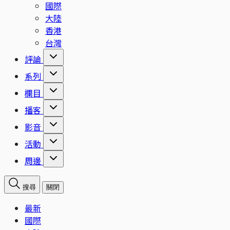
國際
大陸
香港
台灣
評論
系列
欄目
播客
影音
活動
周邊
搜尋
關閉
最新
國際