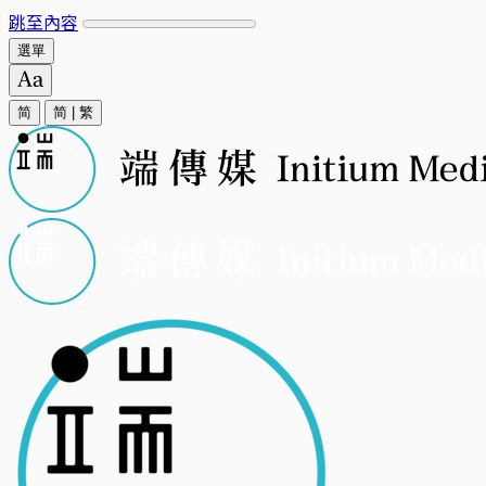
跳至內容
選單
简
简
|
繁