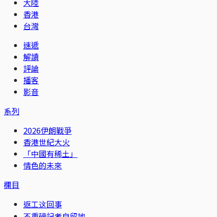
大陸
香港
台灣
速遞
解讀
評論
播客
影音
系列
2026伊朗戰爭
香港世紀大火
「中國有稀土」
情色的未來
欄目
返工这回事
不重磅記者自留地