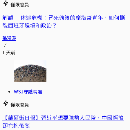
僅限會員
解讀｜
休達危機：冒死偷渡的摩洛哥青年，如何撕
裂西班牙邊境和政治？
孫漫漫
1 天前
WSJ守護精選
僅限會員
【華爾街日報】習近平想要強勢人民幣，中國經濟
卻在拖後腿