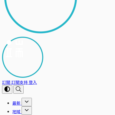
訂閱
訂閱支持
登入
最新
地域