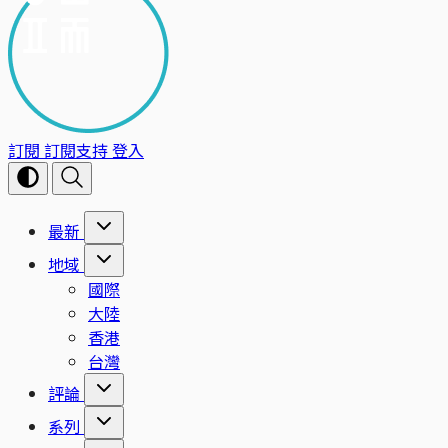
訂閱
訂閱支持
登入
最新
地域
國際
大陸
香港
台灣
評論
系列