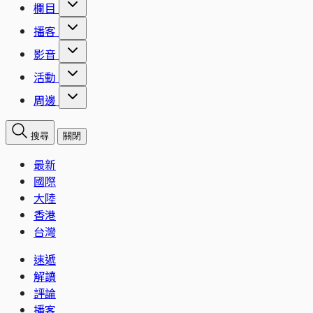
欄目
播客
影音
活動
周邊
搜尋
關閉
最新
國際
大陸
香港
台灣
速遞
解讀
評論
播客