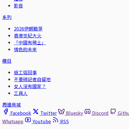
影音
系列
2026伊朗戰爭
香港世紀大火
「中國有稀土」
情色的未來
欄目
返工這回事
不重磅記者自留地
女人沒有國家？
工具人
周邊商城
Facebook
Twitter
Bluesky
Discord
Gith
Whatsapp
Youtube
RSS