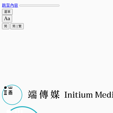
跳至內容
選單
简
简
|
繁