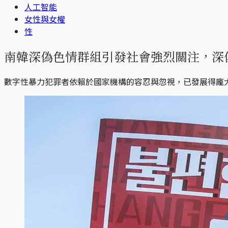
人工智能
女性與女權
性
南韓深偽色情群組引發社會強烈關注，深偽
數字性暴力犯罪者依賴於國家機構的容忍與忽視，已發展得龐