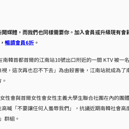
新聞媒體，而我們也同樣需要你。加入會員或升級現有會
，
暢讀會員6折
。
性在南韓首都首爾的江南站10號出口附近的一間 KTV 被
無視，這次再也忍不下去」為由殺害後，江南站就成為了
方。
首爾女性會與首爾女性會女性主義大學生聯合社團在內的團
性高喊「不要讓任何人羞辱我們」，抗議近期南韓社會高
情」群組。