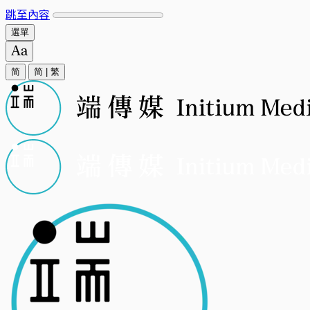
跳至內容
選單
简
简
|
繁