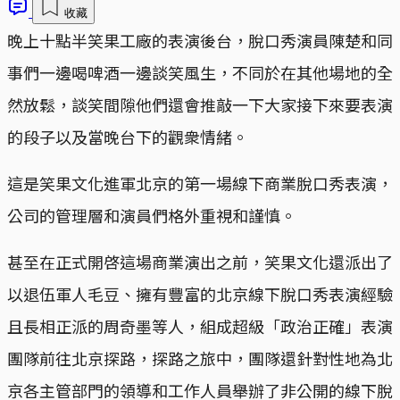
收藏
晚上十點半笑果工廠的表演後台，脫口秀演員陳楚和同
事們一邊喝啤酒一邊談笑風生，不同於在其他場地的全
然放鬆，談笑間隙他們還會推敲一下大家接下來要表演
的段子以及當晚台下的觀衆情緒。
這是笑果文化進軍北京的第一場線下商業脫口秀表演，
公司的管理層和演員們格外重視和謹慎。
甚至在正式開啓這場商業演出之前，笑果文化還派出了
以退伍軍人毛豆、擁有豐富的北京線下脫口秀表演經驗
且長相正派的周奇墨等人，組成超級「政治正確」表演
團隊前往北京探路，探路之旅中，團隊還針對性地為北
京各主管部門的領導和工作人員舉辦了非公開的線下脫