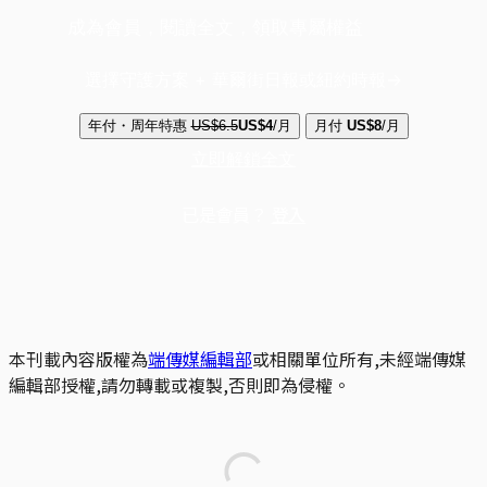
成為會員，閱讀全文，領取專屬權益
選擇守護方案 + 華爾街日報或紐約時報
年付・周年特惠
US$6.5
US$4
/月
月付
US$8
/月
立即解鎖全文
已是會員？
登入
本刊載內容版權為
端傳媒編輯部
或相關單位所有,未經端傳媒
編輯部授權,請勿轉載或複製,否則即為侵權。