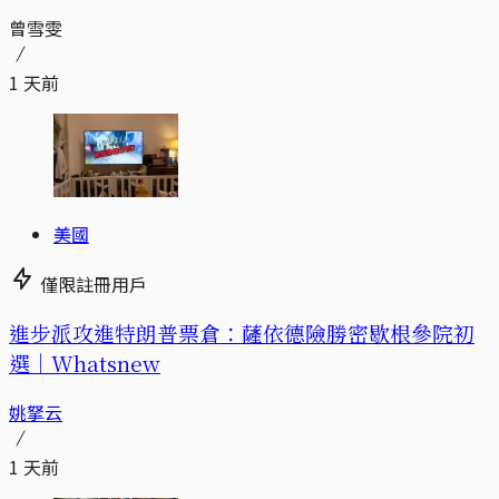
曾雪雯
1 天前
美國
僅限註冊用戶
進步派攻進特朗普票倉：薩依德險勝密歇根參院初
選｜Whatsnew
姚拏云
1 天前