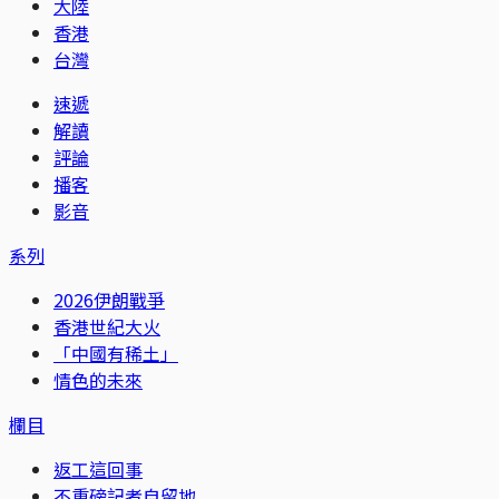
大陸
香港
台灣
速遞
解讀
評論
播客
影音
系列
2026伊朗戰爭
香港世紀大火
「中國有稀土」
情色的未來
欄目
返工這回事
不重磅記者自留地