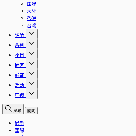
國際
大陸
香港
台灣
評論
系列
欄目
播客
影音
活動
周邊
搜尋
關閉
最新
國際