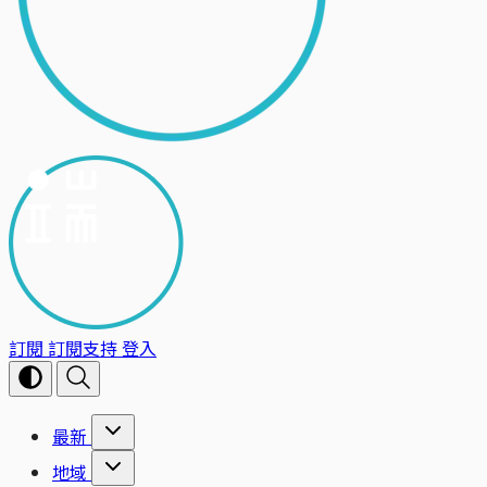
訂閱
訂閱支持
登入
最新
地域