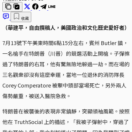
收藏
（華建平，自由撰稿人，美國政治和文化歷史愛好者）
7月13號下午美東時間6點15分左右，賓州 Butler 鎮，
一名槍手在特朗普（川普）的競選活動上開槍。子彈擦
過了特朗普的右耳，他有驚無險地躲過一劫。而在場的
三名觀衆卻沒有這麼幸運，當地一位退休的消防隊長
Corey Comperatore 被擊中頭部當場死亡，另外兩人
傷勢嚴重，被送入醫院急救。
特朗普在被襲後的表現非常鎮靜，突顯領袖風範。按照
他在 TruthSocial 上的描述，「我被子彈射中，穿過了