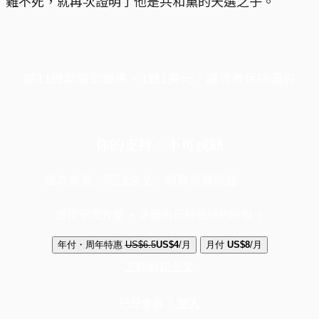
難不死，就再次證明了他是共和黨的天選之子。
端11周年限定優惠，1周1美元，讓思考保持清爽
你的支持，不可或缺
成為會員，閱讀全文，領取專屬權益
選擇守護方案 + 華爾街日報或紐約時報
年付・周年特惠
US$6.5
US$4
/月
月付
US$8
/月
立即解鎖全文
已是會員？
登入