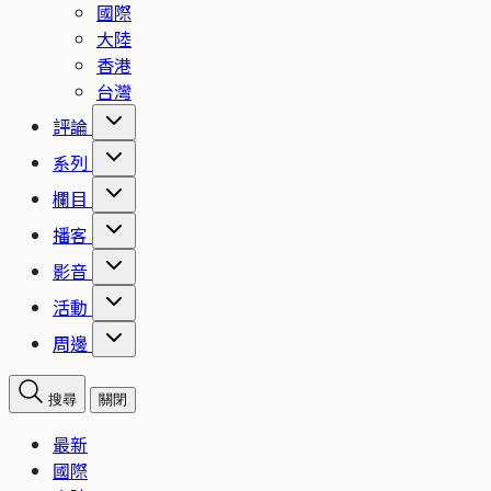
國際
大陸
香港
台灣
評論
系列
欄目
播客
影音
活動
周邊
搜尋
關閉
最新
國際