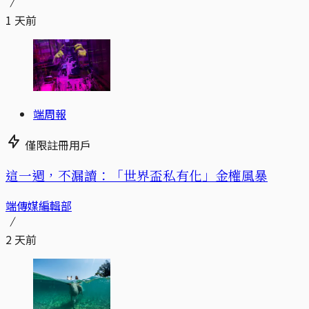
1 天前
端周報
僅限註冊用戶
這一週，不漏讀：「世界盃私有化」金權風暴
端傳媒編輯部
2 天前