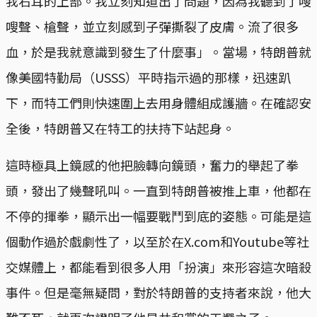
我右耳的上部。我立刻知道出了問題，因為我聽到了嗖
嗖聲、槍聲，並立刻感到子彈撕裂了皮膚。流了很多
血，於是我就意識到發生了什麼事」。當場，特朗普就
像美國特勤局（USSS）平時指示過的那樣，迅速趴
下，而特工們則快速圍上去用身體組成護牆。在確認安
全後，特朗普又在特工的扶持下站起身。
這時極具上鏡感的他把臉轉向鏡頭，奮力的舉起了拳
頭，發出了幾聲吼叫。一直到特朗普被推上車，他都在
不停的揮拳，顯示出一幅要戰鬥到底的姿態。可能是這
個動作過於戲劇性了，以至於在X.com和Youtube等社
交媒體上，都能看到很多人用「扮演」來形容這次暗殺
事件。但是毫無疑問，對於特朗普的支持者來說，他大