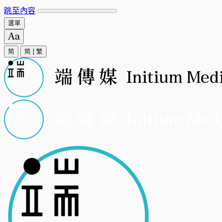
跳至內容
選單
简
简
|
繁