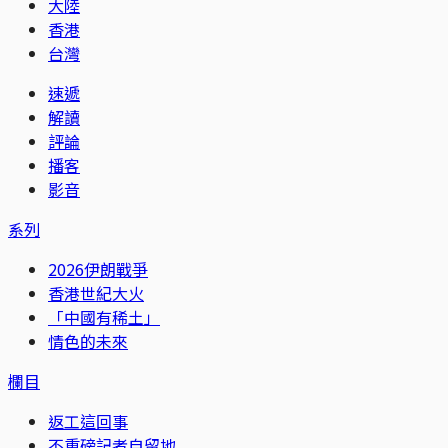
大陸
香港
台灣
速遞
解讀
評論
播客
影音
系列
2026伊朗戰爭
香港世紀大火
「中國有稀土」
情色的未來
欄目
返工這回事
不重磅記者自留地