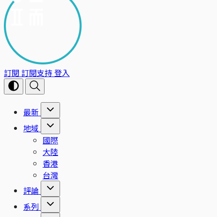
訂閱
訂閱支持
登入
最新
地域
國際
大陸
香港
台灣
評論
系列