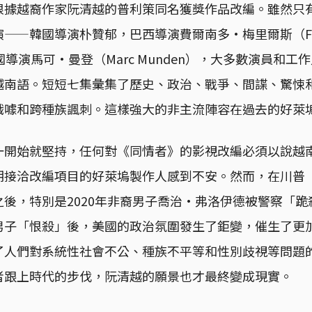
根據越裔作家阮清越的普利策同名獲獎作品改編。雖然只
—韓國導演朴贊郁，巴西導演​​​​費爾南多·梅里爾斯（Fer
和​​英國導演馬可·曼登（Marc Munden），大多數演員
越南語。短短七集彙集了歷史、政治、戰爭、間諜、驚悚
戲噱和跨種族諷刺。這樣強大的非主流陣容在過去的好萊
一開始就堅持，任何對《同情者》的影視改編必須以說越
期接洽改編項目的好萊塢製作人感到不安。然而，在川普
後，特別是2020年非裔男子喬治·弗洛伊德被警察「
男子「恨殺」後，美國的政治氛圍發生了鉅變，催生了更加
了人們對系統性社會不公、種族不平等和性別歧視等問題
者跟上時代的步伐，阮清越的願景也才最終變成現實。