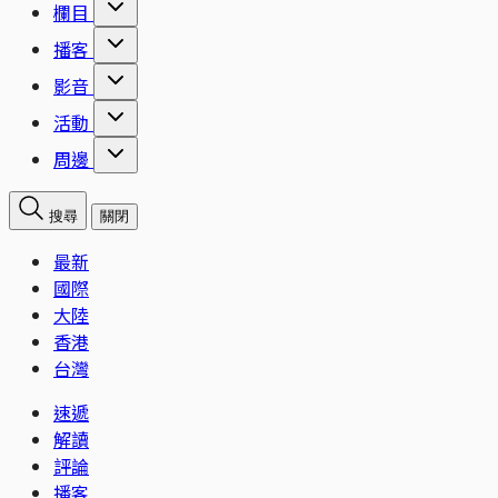
欄目
播客
影音
活動
周邊
搜尋
關閉
最新
國際
大陸
香港
台灣
速遞
解讀
評論
播客