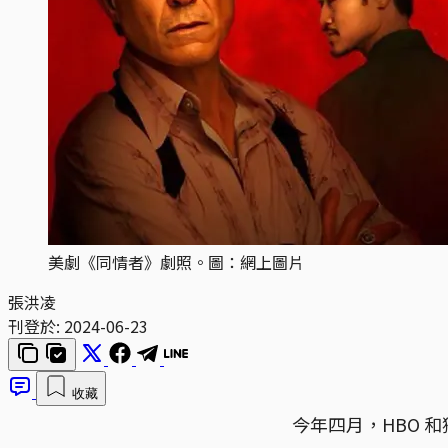
美劇《同情者》劇照。圖：網上圖片
張洪凌
刊登於:
2024-06-23
收藏
今年四月，HBO 