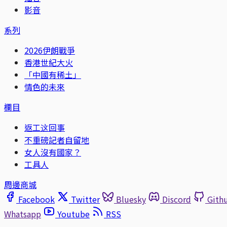
影音
系列
2026伊朗戰爭
香港世紀大火
「中國有稀土」
情色的未來
欄目
返工这回事
不重磅記者自留地
女人沒有國家？
工具人
周邊商城
Facebook
Twitter
Bluesky
Discord
Gith
Whatsapp
Youtube
RSS