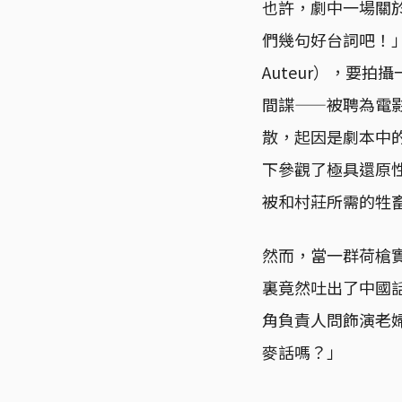
也許，劇中一場關
們幾句好台詞吧！
Auteur），要
間諜——被聘為電
散，起因是劇本中
下參觀了極具還原
被和村莊所需的牲
然而，當一群荷槍
裏竟然吐出了中國
角負責人問飾演老
麥話嗎？」