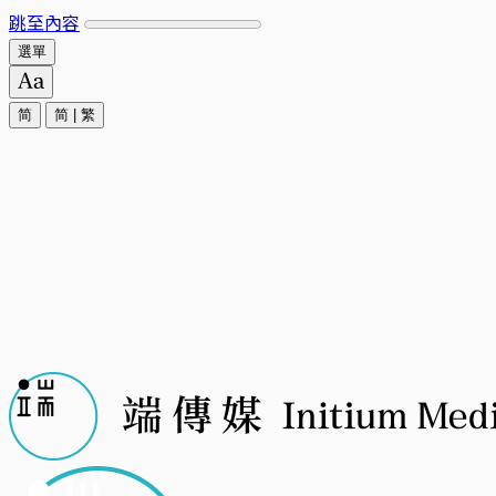
跳至內容
選單
简
简
|
繁