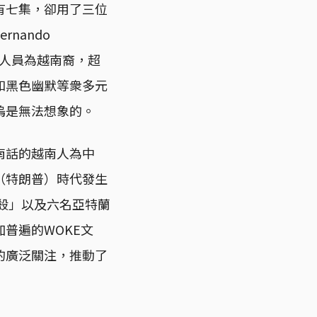
有七集，卻用了三位
nando
和工作人員為越南裔，超
和黑色幽默等衆多元
塢是無法想象的。
南話的越南人為中
（特朗普）時代發生
跪殺」以及六名亞特蘭
普遍的WOKE文
的廣泛關注，推動了