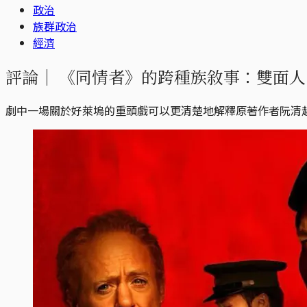
政治
族群政治
經濟
評論｜
《同情者》的跨種族敘事：雙面人
劇中一場關於好萊塢的重頭戲可以更清楚地解釋原著作者阮清