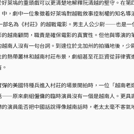
於好萊塢的重頭戲可以更清楚地解釋阮清越的堅守。在第
」中，劇中一位象徵着好萊塢對越戰敘事控制權的知名導演
拍攝一部名為《村莊》的越戰電影。男主人公少尉——也是一位
影的越南顧問，職責是確保電影的真實性。但他與導演的
的越南人沒有一句台詞。到達位於北加州的拍攝地後，少
性的熱帶叢林和越南村莊布景，劇組甚至花巨資從菲律賓
畜。
實彈的美國特種兵進入村莊的場景開拍時，一位「越南老
話——原來劇組僱傭的臨時演員沒有一個是越南人。更具
婦的演員能否把中國話說得像越南話時，老太太毫不客氣