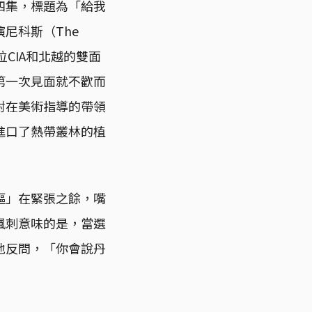
四集，標題為「給我
尼科斯（The
CIA和北越的雙面
第一次見面就不歡而
尉在美術指導的帶領
進口了熱帶叢林的植
嫗」在緊張之餘，嘴
諷刺意味的是，當選
地反問，「你會說丹