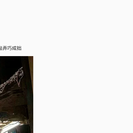
點弄巧成拙