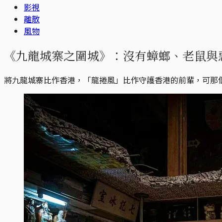
影視
離散
風物
《九龍城寨之圍城》：沒有蟑螂、老鼠與
將九龍城寨比作香港，「龍捲風」比作守護香港的前輩，可那