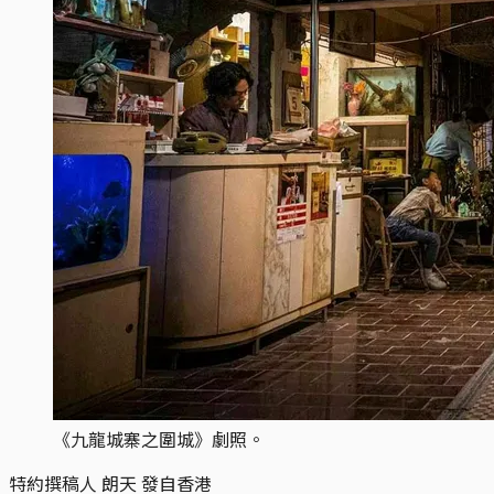
《九龍城寨之圍城》劇照。
特約撰稿人 朗天 發自香港