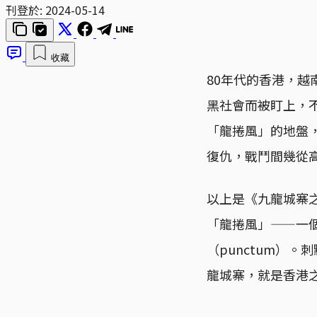
刊登於:
2024-05-14
收藏
80年代的香港，
黑社會而被盯上，
「龍捲風」的地盤
復仇，戰鬥間幾從
以上是《九龍城寨
「龍捲風」——一
（punctum）
龍城寨，就是香港