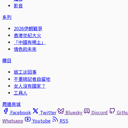
影音
系列
2026伊朗戰爭
香港世紀大火
「中國有稀土」
情色的未來
欄目
返工这回事
不重磅記者自留地
女人沒有國家？
工具人
周邊商城
Facebook
Twitter
Bluesky
Discord
Gith
Whatsapp
Youtube
RSS