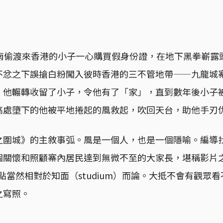
越南偷渡來香港的小子一心購買假身份證，在地下黑拳嶄露
不忿之下誤搶白粉闖入彼時香港的三不管地帶——九龍城
，他輾轉收留了小子，令他有了「家」，直到數年後小子
高處墮下的他被平地捲起的風救起，吹回天台，助他手刃
之圍城》的主敘事弧。風是一個人，也是一個隱喻。編導
個關懷和照顧寨內居民達到無微不至的大家長，堪稱影片
。刺點當然相對於知面（studium）而論。大抵不會有觀眾
之寫照。