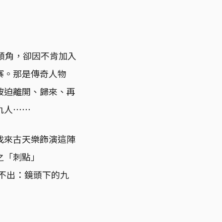
頭角，卻因不肯加入
寨。那是傳奇人物
被迫離開、歸來、再
仇人⋯⋯
找來古天樂飾演這陣
之「刺點」
看不出：鏡頭下的九