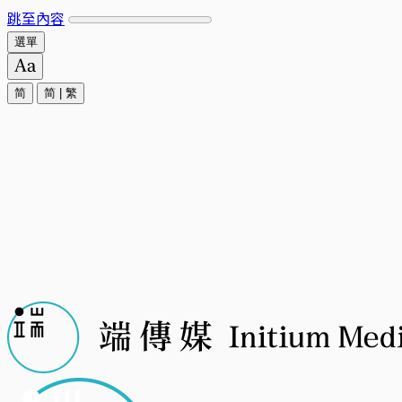
跳至內容
選單
简
简
|
繁