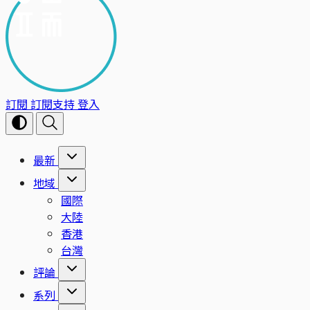
訂閱
訂閱支持
登入
最新
地域
國際
大陸
香港
台灣
評論
系列