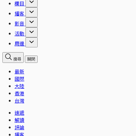
欄目
播客
影音
活動
周邊
搜尋
關閉
最新
國際
大陸
香港
台灣
速遞
解讀
評論
播客