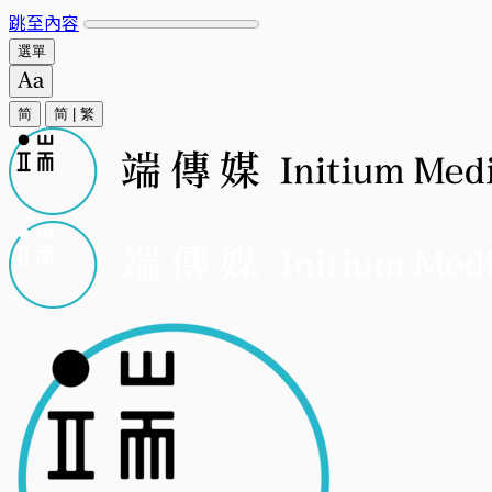
跳至內容
選單
简
简
|
繁