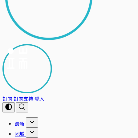
訂閱
訂閱支持
登入
最新
地域