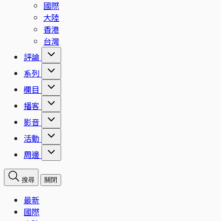
國際
大陸
香港
台灣
評論
系列
欄目
播客
影音
活動
周邊
搜尋
關閉
最新
國際