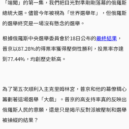
「端聞」的第一集，我們把目光對準剛剛落幕的俄羅斯
總統大選。儘管今年被視為「世界選舉年」，但俄羅斯
的選舉終究是一場沒有懸念的選舉。
根據俄羅斯中央選舉委員會於18日公布的
最終結果
，
普京以87.28%的得票率獲得壓倒性勝利，投票率亦達
到77.44%，均創歷史新高。
為了第五次順利入主克里姆林宮，普京和他的幕僚精心
籌劃著這場選舉「大戲」。普京的高支持率真的反映出
俄羅斯人民的意願，還是只是揭示反對派被壓制和選舉
被操縱的結果？