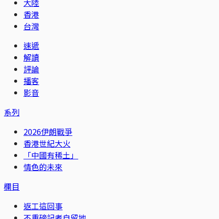
大陸
香港
台灣
速遞
解讀
評論
播客
影音
系列
2026伊朗戰爭
香港世紀大火
「中國有稀土」
情色的未來
欄目
返工這回事
不重磅記者自留地