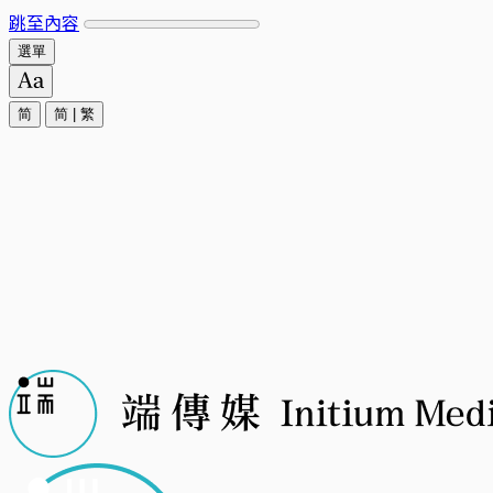
跳至內容
選單
简
简
|
繁