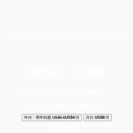
端11周年限定優惠，1周1美元，讓思考保持清爽
你的支持，不可或缺
成為會員，閱讀全文，領取專屬權益
選擇守護方案 + 華爾街日報或紐約時報
年付・周年特惠
US$6.5
US$4
/月
月付
US$8
/月
立即解鎖全文