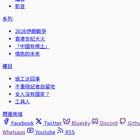
影音
系列
2026伊朗戰爭
香港世紀大火
「中國有稀土」
情色的未來
欄目
返工这回事
不重磅記者自留地
女人沒有國家？
工具人
周邊商城
Facebook
Twitter
Bluesky
Discord
Gith
Whatsapp
Youtube
RSS