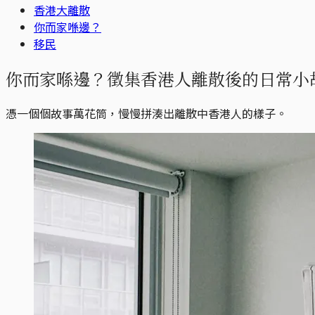
香港大離散
你而家喺邊？
移民
你而家喺邊？徵集香港人離散後的日常小
憑一個個故事萬花筒，慢慢拼湊出離散中香港人的樣子。