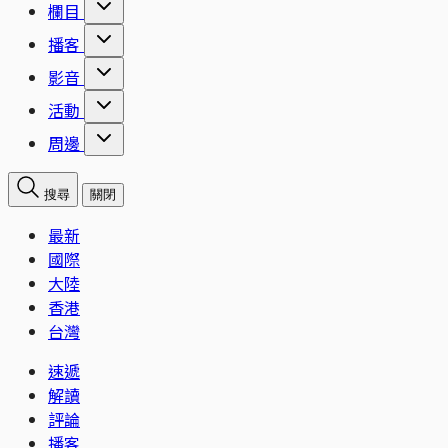
欄目
播客
影音
活動
周邊
搜尋
關閉
最新
國際
大陸
香港
台灣
速遞
解讀
評論
播客