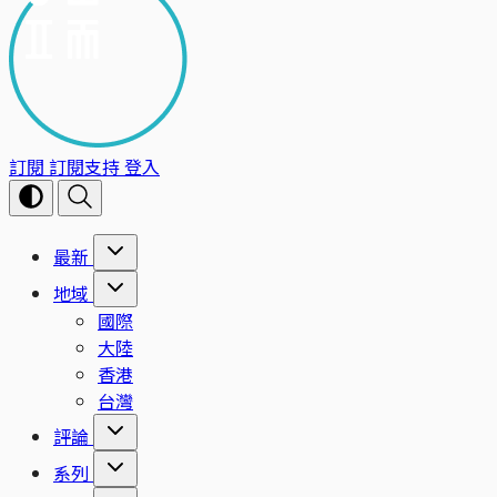
訂閱
訂閱支持
登入
最新
地域
國際
大陸
香港
台灣
評論
系列