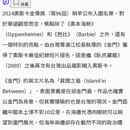
收藏
2024奧斯卡金像獎（第96屆）稍早公布入圍名單，對
於華語觀眾而言，焦點除了《奧本海默》
（Oppenheimer）和《芭比》（Barbie）之外，還有
一個特別的亮點。由台灣導演江松長執導的《金門》獲
得了奧斯卡最佳紀錄短片提名，這是繼《臥虎藏龍》
（2000）之後再次有台灣出品電影闖入奧斯卡。
《金門》的英文片名為「其間之島（Island in
Between）」，表面意義是在談金門島，作品也確實
以金門為背景，但其實隱喻的也是台灣的現況。金門距
離中國本土僅不到10公里，在海邊光憑肉眼就可以眺
望到廈門風光，但海岸兩邊卻存在截然不同的政治體