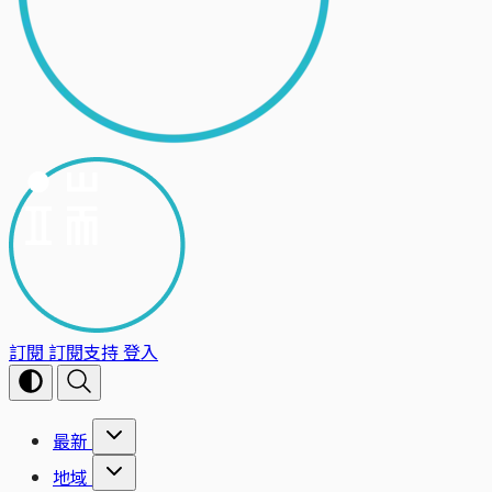
訂閱
訂閱支持
登入
最新
地域