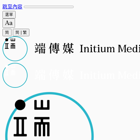
跳至內容
選單
简
简
|
繁