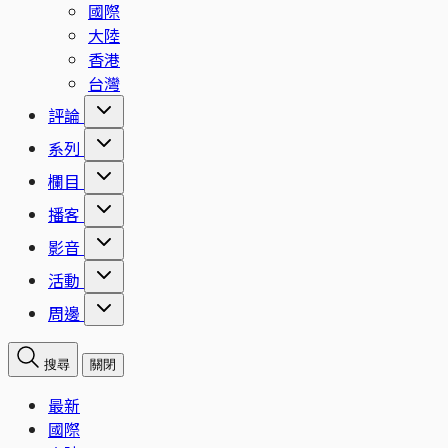
國際
大陸
香港
台灣
評論
系列
欄目
播客
影音
活動
周邊
搜尋
關閉
最新
國際