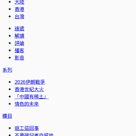
大陸
香港
台灣
速遞
解讀
評論
播客
影音
系列
2026伊朗戰爭
香港世紀大火
「中國有稀土」
情色的未來
欄目
返工這回事
不重磅記者自留地