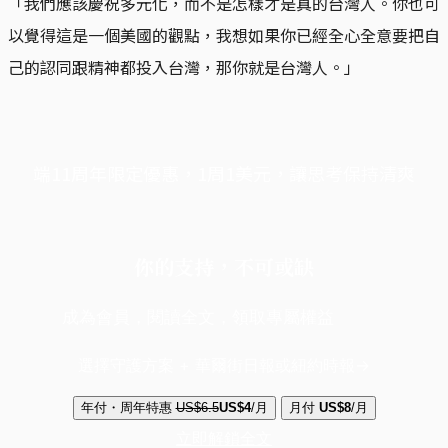
「我們應該慶祝多元化，而不是怎樣才是真的台灣人。你也可
以覺得這是一個美國的觀點，我想如果你已經全心全意要把自
己的認同跟精神都投入台灣，那你就是台灣人。」
端11周年限定優惠，1周1美元，讓思考保持清爽
你的支持，不可或缺
成為會員，閱讀全文，領取專屬權益
選擇守護方案 + 華爾街日報或紐約時報
年付・周年特惠
US$6.5
US$4
/月
月付
US$8
/月
立即解鎖全文