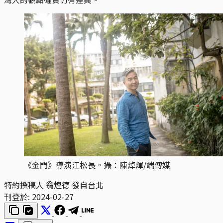
《金門》導演江松長。攝：陳焯煇/端傳媒
特約撰稿人 翁煌德 發自台北
刊登於:
2024-02-27