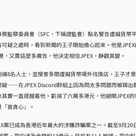
務監察委員會（SFC，下稱證監會）點名警告虛擬貨幣平
可疑之處時，看到新聞的王子開始擔心起來。他是JPE
香港，又賣這麼多廣告，他決定相信JPEX，靜觀其變。
捕8名人士，並搜查多間虛擬貨幣場外找換店，王子才意識
——在JPEX Discord群組上因為問太多問題而被踢出
其實一直提醒着他。虧損了六萬多港元，他避開JPEX
是「衰貪心」。
EX案已成為香港近年最大的涉嫌詐騙案之一。截至9月20
人報案，當中涉及金額約13億元。目前有11人被捕，當中