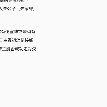
名人朱公子（朱家輝）
相信有份宣傳或聲稱有
？苦主最初怎樣接觸
苦主能否成功追討欠