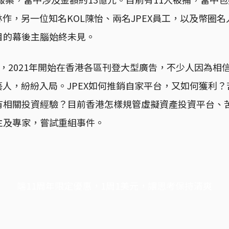
林作，另一位知名KOL陳怡、兩名JPEX員工，以及幣圈
目的幕後主腦始終未見。
年成立，2021年開始在香港各區刊登大型廣告，不少人因為
藝人，紛紛入局。JPEX如何推銷自家平台，又如何獲利
有相關投資經驗？目前香港怎樣規管虛擬資產投資平台、
主及專家，嘗試重組事件。
端11周年限定優惠，1周1美元，讓思考保持清爽