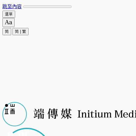
跳至內容
選單
简
简
|
繁