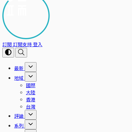
訂閱
訂閱支持
登入
最新
地域
國際
大陸
香港
台灣
評論
系列