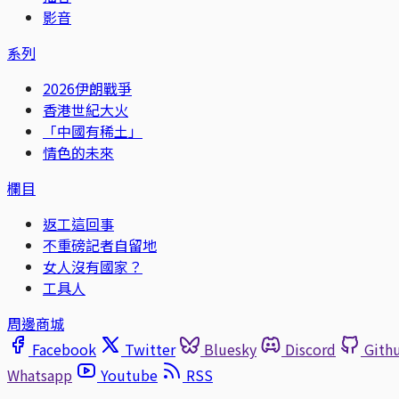
影音
系列
2026伊朗戰爭
香港世紀大火
「中國有稀土」
情色的未來
欄目
返工這回事
不重磅記者自留地
女人沒有國家？
工具人
周邊商城
Facebook
Twitter
Bluesky
Discord
Gith
Whatsapp
Youtube
RSS