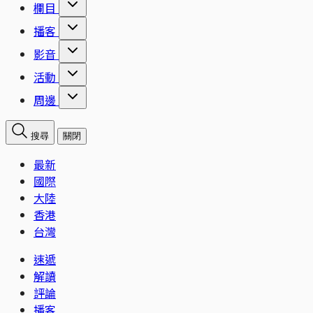
欄目
播客
影音
活動
周邊
搜尋
關閉
最新
國際
大陸
香港
台灣
速遞
解讀
評論
播客