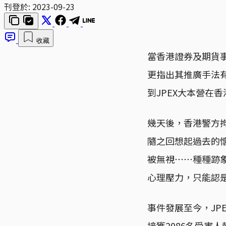
刊登於:
2023-09-23
收藏
當香港證券及期貨事
更指出其推廣手法有
到JPEX大本營在
幾天後，香港警方拘
隨之回想起過去的懷疑
被無視⋯⋯種種跡象
心理壓力，只能認
事件發展至今，JP
接獲2086名受害