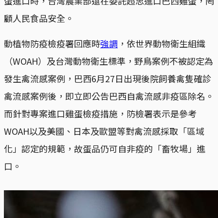
蛋進口時，台灣農業部還在委託超思進口巴西雞蛋，罔
顧人民食品安全。
動植物防疫檢疫署回應時
強調
，依世界動物衛生組織
（WOAH）及台灣動物衛生標準，野鳥案例不被認定為
發生禽流感案例，巴西6月27日出現後院飼養禽隻確診
禽流感案例後，即立即公告巴西自禽流感非疫區除名。
而針對專案進口雞蛋檢疫措施，防檢署表示是參考
WOAH以及美國、日本及歐盟等對禽流感採取「區域
化」認定的規範，故蛋品仍可自非疫的「畜牧場」進
口。