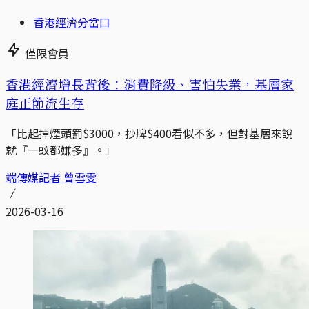
香港經濟分岔口
僅限會員
香港經濟增長背後：消費降級、害怕失業，基層家
庭正節流生存
「比起掉煙頭罰$3000，抄牌$400看似不多，但對基層來說
就『一蚊都嫌多』。」
端傳媒記者 曾雪雯
2026-03-16