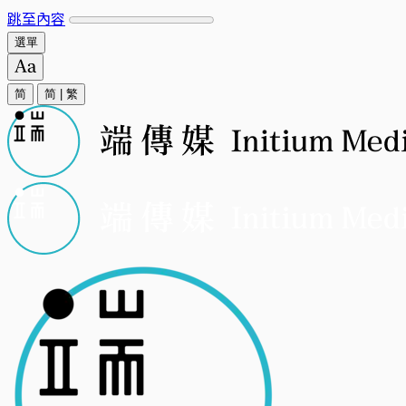
跳至內容
選單
简
简
|
繁