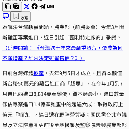
收藏
為解決台灣缺蛋問題，農業部（前農委會）今年3月開
辦雞蛋專案進口，近日引起「圖利特定廠商」爭議。
（延伸閱讀： 《台灣遇十年來最嚴重蛋荒，蛋農為何
不願增產？誰來決定雞蛋售價？》）
日前台灣媒體
披露
，去年9月5日才成立、且資本額僅
新台幣50萬元的雞蛋進口商「超思」，在今年1月到7
月自巴西進口8,814萬顆雞蛋，資本額最小，進口數量
卻佔專案進口1.4億顆雞蛋中的超過六成，取得政府上
億元「補助」，連日遭在野陣營質疑；國民黨台北市議
員及立法院黨團更前後至地檢署及監察院告發農業部部