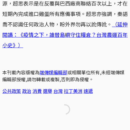
源，超思表示是在反覆與巴西廠商聯絡百次以上，才在
短期內完成進口雞蛋所有應備事項。超思亦強調，秦語
喬不認識任何政治人物，盼外界勿再以訛傳訛。
（延伸
閱讀：《疫情之下，誰替島嶼守住糧倉？台灣農運百年
小史》）
本刊載內容版權為
端傳媒編輯部
或相關單位所有,未經端傳媒
編輯部授權,請勿轉載或複製,否則即為侵權。
公共政策
政治
消費
選舉
台灣
拉丁美洲
速遞