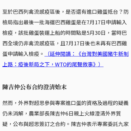
至於巴西列禽流感疫區後，是否還有進口雞蛋抵台？防
檢局指出最後一批海運巴西雞蛋是在7月17日申請輸入
檢疫，該批雞蛋裝運上船的時間點是5月30日，當時巴
西全境仍非禽流感疫區，且7月17日後也未再有巴西雞
蛋申請輸入檢疫。
（延伸閱讀：《台灣對美國豬牛新制
上路：疫後新局之下，WTO的尾聲敘事》）
陳吉仲公布合約澄清始末
然而，外界對超思參與專案進口蛋的資格及過程的疑義
仍未消解，農業部長陳吉仲6日親上火線澄清外界質
疑，公布與超思簽訂之合約。陳吉仲表示專案委託九家