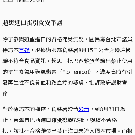
超思進口蛋引食安爭議
除了參與雞蛋進口的資格備受質疑，國民黨台北市議員
徐巧芯
質疑
，根據衛服部食藥署8月15日公告之邊境檢
驗不符合食品資訊，超思一批巴西雞蛋曾驗出禁止使用
的抗生素氟甲磺氯黴素（Florfenicol），濃度高時有引
發再生性不良貧血和致血癌的疑慮，批評政府謀財害
命。
對於徐巧芯的指控，食藥署澄清
澄清
，到8月31日為
止，台灣自巴西進口雞蛋檢驗75批，檢驗不合格一
批，該批不合格雞蛋已禁止進口未流入國內市場。而根