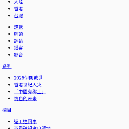
大陸
香港
台灣
速遞
解讀
評論
播客
影音
系列
2026伊朗戰爭
香港世紀大火
「中國有稀土」
情色的未來
欄目
返工這回事
不重磅記者自留地