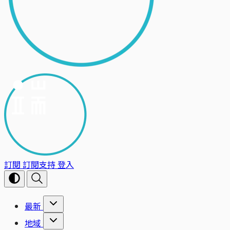
訂閱
訂閱支持
登入
最新
地域