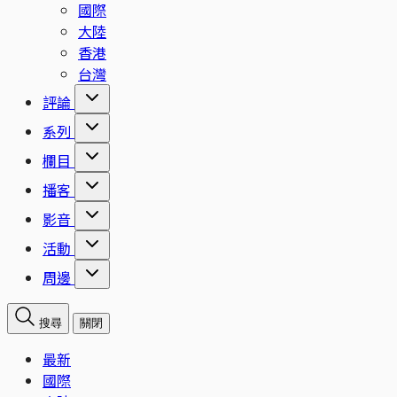
國際
大陸
香港
台灣
評論
系列
欄目
播客
影音
活動
周邊
搜尋
關閉
最新
國際