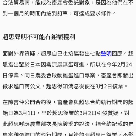
合法貿易商，能成為畜產會委託對象，是因為他們在不
到一個月的時間內搶到訂單，可達成要求條件。
超思聲明不可能有鉅額獲利
面對外界質疑，超思自己也接連發出七點
聲明
回應。超
思指出鑒於日本因禽流感無蛋可進，所以在今年2月24
日停業。同日農委會啟動雞蛋進口專案，畜產會即發出
徵求進口商公文，超思得知消息後便在3月2日復業。
在陳吉仲公開合約後，畜產會與超思合約執行期間的起
始日為3月1日，早於超思復業的3月2日引發質疑，對
此超思呼應農業部次長陳駿季的說法，指合約記載的是
專案雞蛋進口的執行期間，且簽約時超思已復業，不影