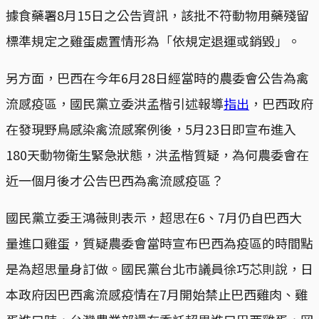
據食藥署8月15日之公告資訊，該批不符動物用藥殘留
標準規定之雞蛋處置情形為「依規定退運或銷毀」。
另方面，巴西在今年6月28日經當時的農委會公告為禽
流感疫區，國民黨立委洪孟楷引述報導
指出
，巴西政府
在發現野鳥感染禽流感案例後，5月23日即宣布進入
180天動物衛生緊急狀態，洪孟楷質疑，為何農委會在
近一個月後才公告巴西為禽流感疫區？
國民黨立委王鴻薇則表示，超思在6、7月仍自巴西大
量進口雞蛋，質疑農委會當時宣布巴西為疫區的時間點
是為超思量身訂做。國民黨台北市議員徐巧芯則說，日
本政府因巴西禽流感疫情在7月開始禁止巴西雞肉、雞