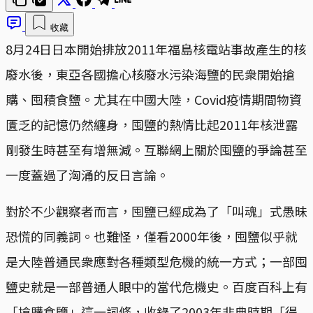
收藏
8月24日日本開始排放2011年福島核電站事故產生的核
廢水後，東亞各國擔心核廢水污染海鹽的民衆開始搶
購、囤積食鹽。尤其在中國大陸，Covid疫情期間物資
匱乏的記憶仍然纏身，囤鹽的熱情比起2011年核泄露
剛發生時甚至有增無減。互聯網上關於囤鹽的爭論甚至
一度蓋過了洶涌的反日言論。
對於不少觀察者而言，囤鹽已經成為了「叫魂」式愚昧
恐慌的同義詞。也難怪，僅看2000年後，囤鹽似乎就
是大陸普通民衆應對各種類型危機的統一方式；一部囤
鹽史就是一部普通人眼中的當代危機史。百度百科上有
「搶購食鹽」這一詞條，收錄了2003年非典時期「得