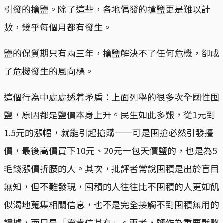
引發的搶鹽。除了這些，各地偶發的搶鹽更是難以計
數，幾乎每個月都有發生。
鹽的保質期只有兩三年，搶鹽解決不了任何危機，卻成
了危機發生的風向標。
這個行為中處處透着矛盾：上面列舉的很多次全國性囤
鹽，原因都是鹽價本身上升。民生如此多艱，從1元到
1.5元的漲幅，就能引起搶購——可是囤搶必然引發擡
價，最後高價買下10元、20元一包天價鹽的，也是為5
毛錢漲價折腰的人。其次，批評者常說囤積是出於盲目
無知，但不難發現，囤積的人往往比不囤積的人更如飢
似渴地蒐集相關信息，也不是完全接觸不到囤積無用的
證據，而只是「寧肯信其有」。再者，鹽作為重要戰略