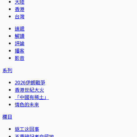
大陸
香港
台灣
速遞
解讀
評論
播客
影音
系列
2026伊朗戰爭
香港世紀大火
「中國有稀土」
情色的未來
欄目
返工这回事
不重磅記者自留地