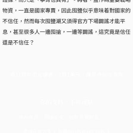
物資，一直是國家專賣，因此囤鹽似乎意味着對國家的
不信任，然而每次囤鹽潮又須得官方下場闢謠才能平
息，甚至很多人一邊囤搶，一邊等闢謠，這究竟是信任
還是不信任？
端11周年限定優惠，1周1美元，讓思考保持清爽
你的支持，不可或缺
成為會員，閱讀全文，領取專屬權益
選擇守護方案 + 華爾街日報或紐約時報