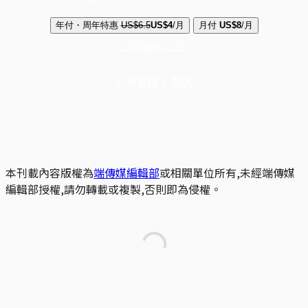
年付・周年特惠
US$6.5
US$4
/月
月付
US$8
/月
立即解鎖全文
已是會員？
登入
本刊載內容版權為
端傳媒編輯部
或相關單位所有,未經端傳媒
編輯部授權,請勿轉載或複製,否則即為侵權。