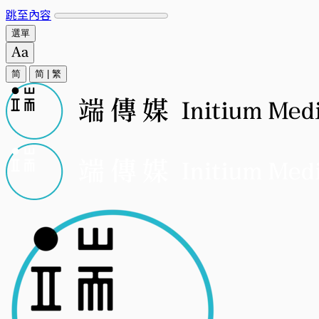
跳至內容
選單
简
简
|
繁