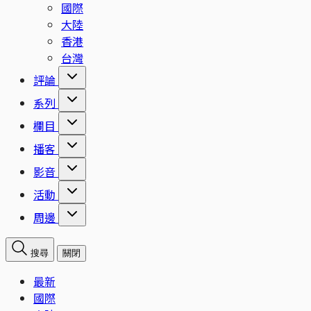
國際
大陸
香港
台灣
評論
系列
欄目
播客
影音
活動
周邊
搜尋
關閉
最新
國際