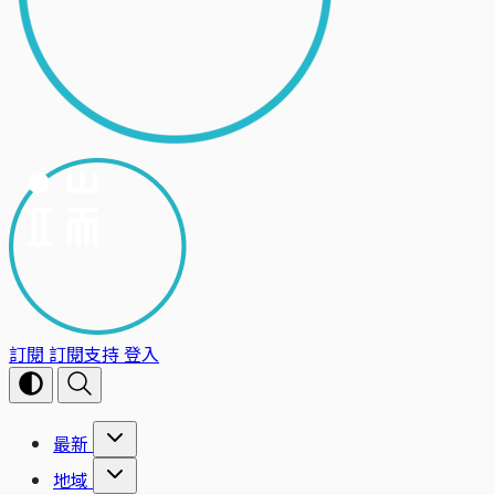
訂閱
訂閱支持
登入
最新
地域