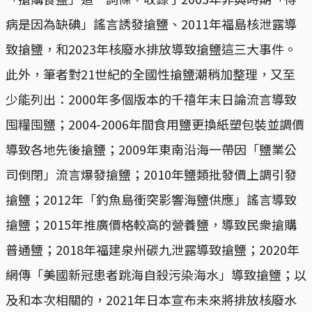
病是因為缺碘」謠言誘發搶鹽、2011年福島核泄露導
致搶鹽，和2023年核廢水排放導致搶鹽這三大事件。
此外，筆者對21世紀的全國性搶鹽潮稍加整理，又至
少能列出：2000年多個版本的千禧年末日論流言導致
囤糧囤鹽；2004-2006年間食用鹽更換紙塑包裝並調價
導致各地先後搶鹽；2009年東南沿海一帶因「鹽業公
司倒閉」流言爆發搶鹽；2010年鹽類批發價上調引發
搶鹽；2012年「釣魚島衝突影響海鹽供應」謠言導致
搶鹽；2015年推廣價格較高的營養鹽，導致民衆搶購
普通鹽；2018年福建泉州碳九泄露導致搶鹽；2020年
網傳「美國新冠患者跳海自殺污染海水」導致搶鹽；以
及和本次相關的，2021年日本宣布未來將排放核廢水