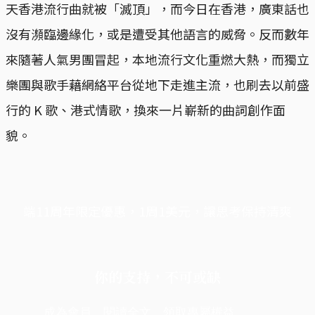
天香港流行曲就被「滅頂」，而今日在香港，廣東話也
沒有瀕臨邊緣化，或是遭受其他語言的威脅。反而數年
來隨著人氣男團冒起，本地流行文化重燃大熱，而獨立
樂團與歌手藉網絡平台從地下走進主流，也刷去以前盛
行的 K 歌、港式情歌，換來一片嶄新的曲詞創作面
貌。
端11周年限定優惠，1周1美元，讓思考保持清爽
你的支持，不可或缺
成為會員，閱讀全文，領取專屬權益