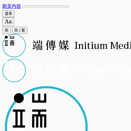
跳至內容
選單
简
简
|
繁