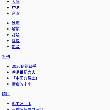
大陸
香港
台灣
速遞
解讀
評論
播客
影音
系列
2026伊朗戰爭
香港世紀大火
「中國有稀土」
情色的未來
欄目
返工這回事
不重磅記者自留地