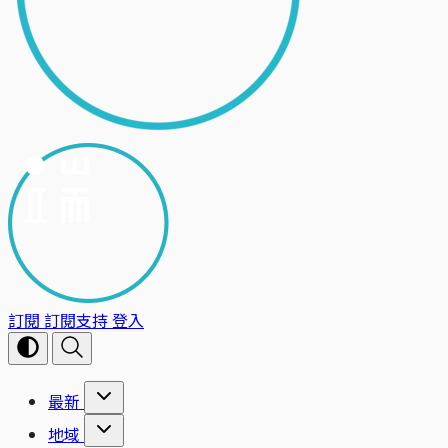
訂閱
訂閱支持
登入
最新
地域