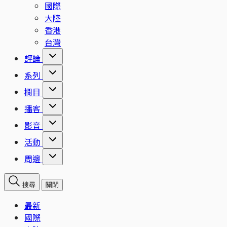
國際
大陸
香港
台灣
評論
系列
欄目
播客
影音
活動
周邊
搜尋
關閉
最新
國際