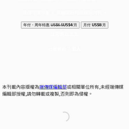
選擇守護方案 + 華爾街日報或紐約時報
年付・周年特惠
US$6.5
US$4
/月
月付
US$8
/月
立即解鎖全文
已是會員？
登入
本刊載內容版權為
端傳媒編輯部
或相關單位所有,未經端傳媒
編輯部授權,請勿轉載或複製,否則即為侵權。