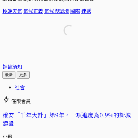
極端天氣
氣候正義
氣候與環境
國際
速遞
評論須知
最新
更多
社會
僅限會員
​​雄安「千年大計」第9年，一項進度為0.9%的新城
建設
小飛