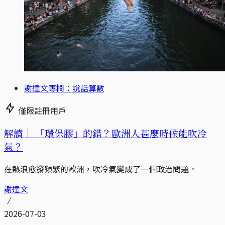
謝達文專欄：說話算數
僅限註冊用戶
解讀｜
「環保膠」的錯？歐洲人甚麼時候能吹冷
氣？
在熱浪愈發頻繁的歐洲，吹冷氣變成了一個政治問題。
謝達文
2026-07-03