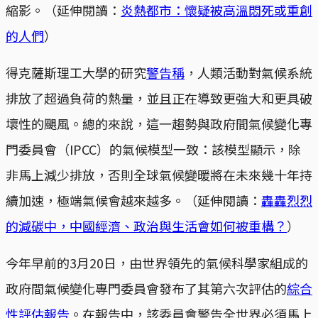
縮影。（延伸閱讀：
炎熱都市：懷疑被高溫悶死或重創
的人們
）
得克薩斯理工大學的研究
警告稱
，人類活動對氣候系統
排放了超過負荷的熱量，並且正在導致更強大和更具破
壞性的颶風。總的來說，這一趨勢與政府間氣候變化專
門委員會（IPCC）的氣候模型一致：該模型顯示，除
非馬上減少排放，否則全球氣候變暖將在未來幾十年持
續加速，極端氣候會越來越多。（延伸閱讀：
轟轟烈烈
的減碳中，中國經濟、政治與生活會如何被重構？
）
今年早前的3月20日，由世界領先的氣候科學家組成的
政府間氣候變化專門委員會發布了其第六次評估的
綜合
性評估報告
。在報告中，該委員會警告全世界必須馬上