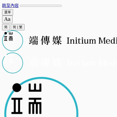
跳至內容
選單
简
简
|
繁