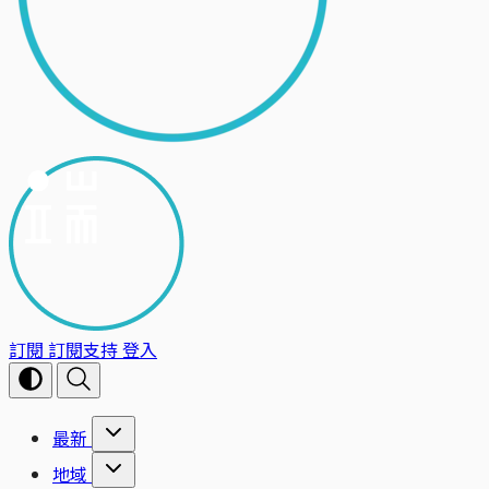
訂閱
訂閱支持
登入
最新
地域