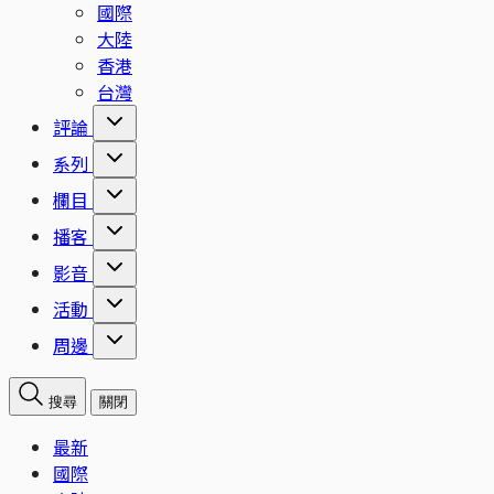
國際
大陸
香港
台灣
評論
系列
欄目
播客
影音
活動
周邊
搜尋
關閉
最新
國際