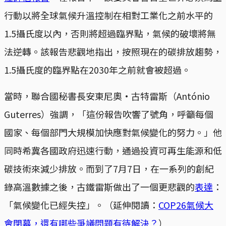
行動以將全球氣候升溫控制在相對工業化之前水平的
1.5攝氏度以內，否則將超過臨界點，氣候的破壞將無
法逆轉。該報告悲觀地指出，按照現在的碳排放趨勢，
1.5攝氏度的臨界點在2030年之前就會被超過。
當時，聯合國秘書長安東尼奧·古特雷斯（António
Guterres）強調，「這份報告吹響了號角，呼籲每個
國家、每個部門大規模加快應對氣候變化的努力。」他
同時希冀各國政府迅速行動，通過投資可再生能源和低
碳技術來減少排放。而到了7月7日，在一系列的創紀
錄高溫數據之後，古鐵雷斯做出了一個更悲觀的
表達
：
「氣候變化已經失控」。（延伸閱讀：
COP26氣候大
會閉幕，還有哪些爭議問題有待解決？
）