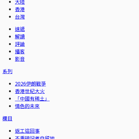
大陸
香港
台灣
速遞
解讀
評論
播客
影音
系列
2026伊朗戰爭
香港世紀大火
「中國有稀土」
情色的未來
欄目
返工這回事
不重磅記者自留地