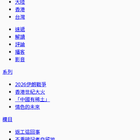
大陸
香港
台灣
速遞
解讀
評論
播客
影音
系列
2026伊朗戰爭
香港世紀大火
「中國有稀土」
情色的未來
欄目
返工這回事
不重磅記者自留地