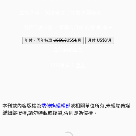
成為會員，閱讀全文，領取專屬權益
選擇守護方案 + 華爾街日報或紐約時報
年付・周年特惠
US$6.5
US$4
/月
月付
US$8
/月
立即解鎖全文
已是會員？
登入
本刊載內容版權為
端傳媒編輯部
或相關單位所有,未經端傳媒
編輯部授權,請勿轉載或複製,否則即為侵權。