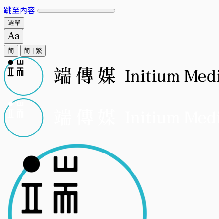
跳至內容
選單
简
简
|
繁