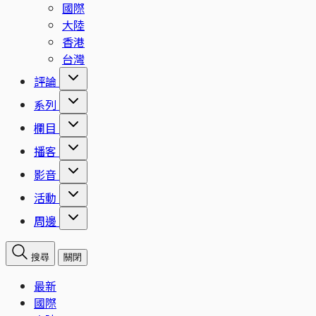
國際
大陸
香港
台灣
評論
系列
欄目
播客
影音
活動
周邊
搜尋
關閉
最新
國際