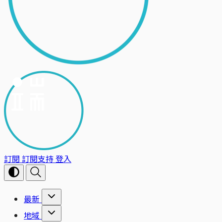
訂閱
訂閱支持
登入
最新
地域