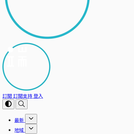
訂閱
訂閱支持
登入
最新
地域