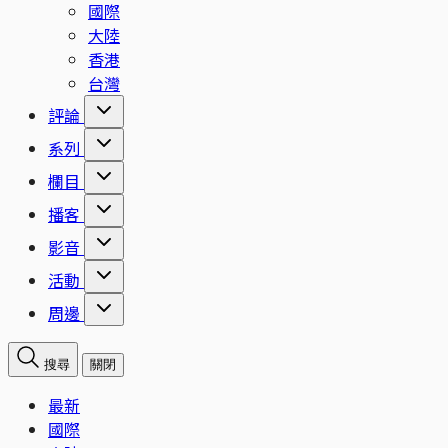
國際
大陸
香港
台灣
評論
系列
欄目
播客
影音
活動
周邊
搜尋
關閉
最新
國際