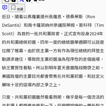
收藏
近日，隨着以弗羅裏達州長羅恩·德桑蒂斯（Ron
DeSantis）和南卡羅萊納州參議院蒂姆·斯科特（Tim
Scott）為首的一批共和黨政客，正式宣布投身2024年
的共和黨總統初選，四年一度的總統選舉週期可以說是
拉開了帷幕。由於民主黨一方有作為現任總統的拜登主
動謀求連任，導致民主黨初選淪為程序性的走個過場，
缺乏實質性看點。所以到明年夏天普選階段開啓之前，
美國政壇的主要目光都會聚焦在共和黨初選，和註定火
藥味十足的這場內部之爭之上。
只是，共和黨初選雖然看着熱鬧，幾乎是每一個流派的
共和黨人都想進來摻和一下，但撥開喧噪的一層外殼之