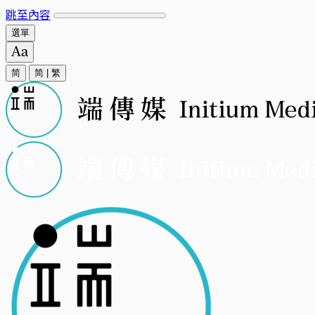
跳至內容
選單
简
简
|
繁