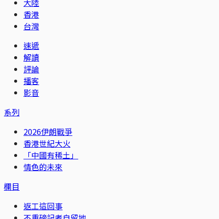
大陸
香港
台灣
速遞
解讀
評論
播客
影音
系列
2026伊朗戰爭
香港世紀大火
「中國有稀土」
情色的未來
欄目
返工這回事
不重磅記者自留地