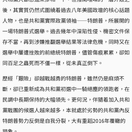
後，其實質仍然式圍繞着過去八年美國政壇的核心話題
人物，也是共和黨實際政黨領袖——特朗普，所展開的
一場特朗普式選舉。過去幾年中深陷性侵、機密文件保
存不當，再到涉嫌推翻選舉結果等法律危機，同時又在
選舉中屢遭挫敗的前總統特朗普，儘管傷痕累累，卻如
同百足之蟲死而不僵一樣，從未真正倒下。
歷經「艱險」卻越戰越勇的特朗普，雖然仍是麻煩不
斷，卻已重新成為共和黨初選中一騎絕塵的領跑者，在
民調中長期保持的大幅領先。更何況，伴隨着加入共和
黨戰團的候選人越來越多，本就處於劣勢的共和黨內反
特朗普勢力反倒是自我分裂，大有重蹈2016年覆轍的
跡象。