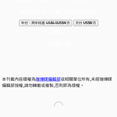
選擇守護方案 + 華爾街日報或紐約時報
年付・周年特惠
US$6.5
US$4
/月
月付
US$8
/月
立即解鎖全文
已是會員？
登入
本刊載內容版權為
端傳媒編輯部
或相關單位所有,未經端傳媒
編輯部授權,請勿轉載或複製,否則即為侵權。