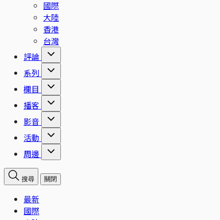
國際
大陸
香港
台灣
評論
系列
欄目
播客
影音
活動
周邊
搜尋
關閉
最新
國際