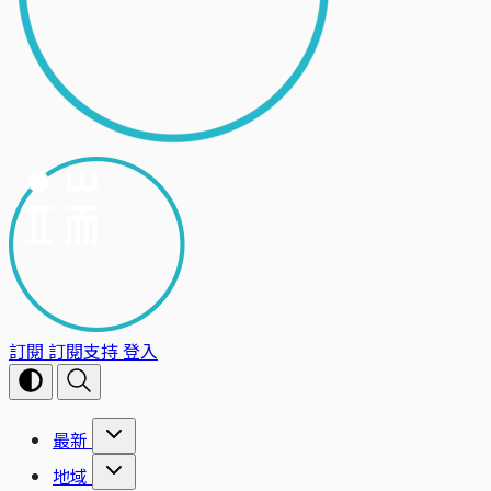
訂閱
訂閱支持
登入
最新
地域