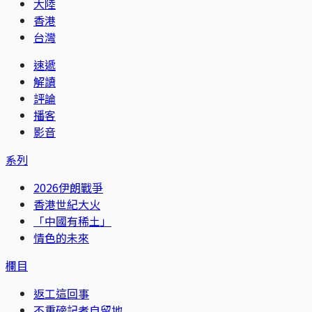
大陸
香港
台灣
速遞
解讀
評論
播客
影音
系列
2026伊朗戰爭
香港世紀大火
「中國有稀土」
情色的未來
欄目
返工這回事
不重磅記者自留地