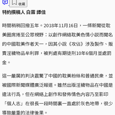
收藏
特約撰稿人 白露 譚佳
時間稍稍回撥五年。2018年11月16日，一條新聞從耽
美圈席捲至公眾視野：以創作網絡耽美色情小説而聞名
的中國耽美作者天一，因其小說《攻佔》涉及製作、販
賣淫穢物品牟利罪，被判處有期徒刑10年6個月並處罰
金。
這一嚴厲的判決震驚了中國的耽美粉絲和普通民衆，並
被國際新聞媒體廣泛報道。雖然出版淫穢物品在中國是
違法行爲，但在網絡上創作和發佈情色内容乃至影印
「個人志」在很長一段時間裏一直處於灰色地帶，很少
導致嚴重的法律後果。