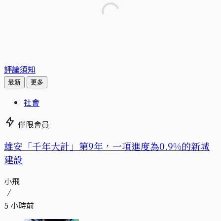
評論須知
最新
更多
社會
僅限會員
​​雄安「千年大計」第9年，一項進度為0.9%的新城
建設
小飛
5 小時前