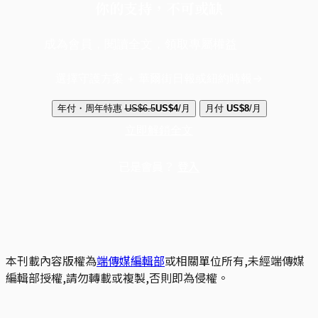
你的支持，不可或缺
成為會員，閱讀全文，領取專屬權益
選擇守護方案 + 華爾街日報或紐約時報
年付・周年特惠
US$6.5
US$4
/月
月付
US$8
/月
立即解鎖全文
已是會員？
登入
本刊載內容版權為
端傳媒編輯部
或相關單位所有,未經端傳媒
編輯部授權,請勿轉載或複製,否則即為侵權。