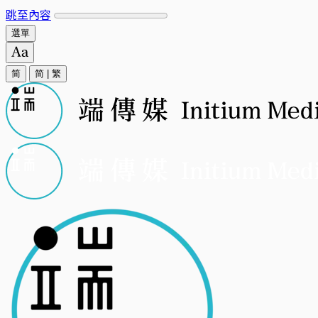
跳至內容
選單
简
简
|
繁