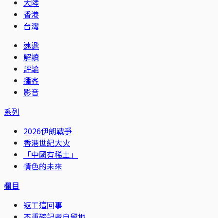
大陸
香港
台灣
速遞
解讀
評論
播客
影音
系列
2026伊朗戰爭
香港世紀大火
「中國有稀土」
情色的未來
欄目
返工這回事
不重磅記者自留地