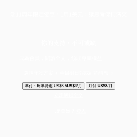
端11周年限定優惠，1周1美元，讓思考保持清爽
你的支持，不可或缺
成為會員，閱讀全文，領取專屬權益
選擇守護方案 + 華爾街日報或紐約時報
年付・周年特惠
US$6.5
US$4
/月
月付
US$8
/月
立即解鎖全文
已是會員？
登入