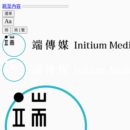
跳至內容
選單
简
简
|
繁