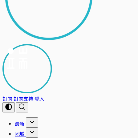
訂閱
訂閱支持
登入
最新
地域