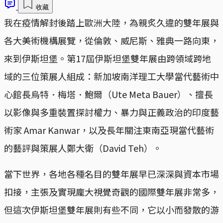
收藏
我在疫情解封後踏上歐洲大陸，為親炙久違的雙年展與
各大美術機構展覽，從倫敦、威尼斯、雅典一路向東，
來到伊斯坦堡。第17屆伊斯坦堡雙年展由跨領域跨地
域的三位策展人組成：新加坡南洋理工大學當代藝術中
心館長烏特．梅塔．鮑爾（Ute Meta Bauer）、擅長
以影像與多重裝置探討權力、暴力與正義政治的印度藝
術家 Amar Kanwar，以及長年關注東南亞現當代藝術
的藝評與策展人鄭大衛（David Teh）。
當下世界，各地各種名目的雙年展早已深深與資本市場
扣接，主張及實現龐大視覺奇觀的國際雙年展非常多，
但這次伊斯坦堡雙年展則有些不同，它以小而發散的游