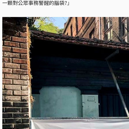
一顆對公眾事務警醒的腦袋?」