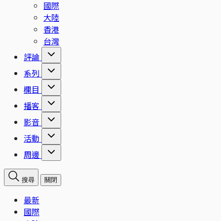
國際
大陸
香港
台灣
評論
系列
欄目
播客
影音
活動
周邊
搜尋
關閉
最新
國際