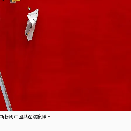
重新粉刷中國共產黨旗幟。