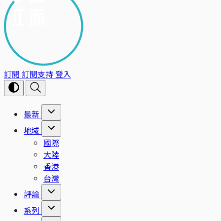
訂閱
訂閱支持
登入
最新
地域
國際
大陸
香港
台灣
評論
系列