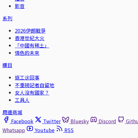
影音
系列
2026伊朗戰爭
香港世紀大火
「中國有稀土」
情色的未來
欄目
返工这回事
不重磅記者自留地
女人沒有國家？
工具人
周邊商城
Facebook
Twitter
Bluesky
Discord
Gith
Whatsapp
Youtube
RSS