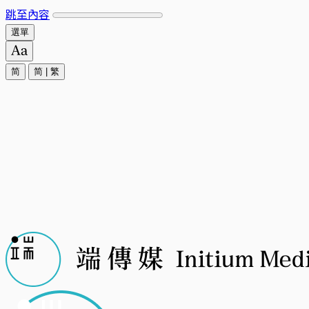
跳至內容
選單
简
简
|
繁