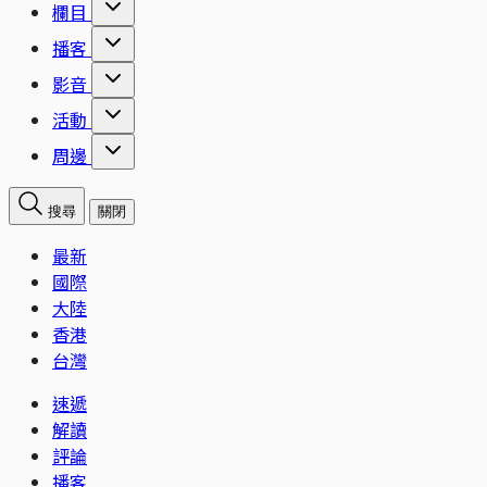
欄目
播客
影音
活動
周邊
搜尋
關閉
最新
國際
大陸
香港
台灣
速遞
解讀
評論
播客