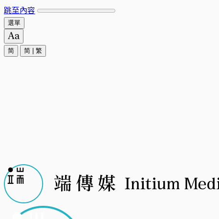
跳至內容
選單
简
简
|
繁