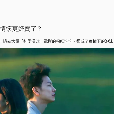
，情懷更好賣了？
照，過去大量「純愛漫改」電影的粉紅泡泡，都成了疫情下的泡沫