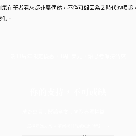
劇集在筆者看來都非屬偶然，不僅可歸因為Ｚ時代的崛起
演化。
端11周年限定優惠，1周1美元，讓思考保持清爽
你的支持，不可或缺
成為會員，閱讀全文，領取專屬權益
選擇守護方案 + 華爾街日報或紐約時報