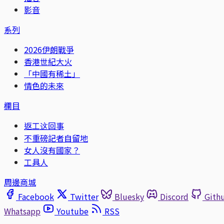
影音
系列
2026伊朗戰爭
香港世紀大火
「中國有稀土」
情色的未來
欄目
返工这回事
不重磅記者自留地
女人沒有國家？
工具人
周邊商城
Facebook
Twitter
Bluesky
Discord
Gith
Whatsapp
Youtube
RSS