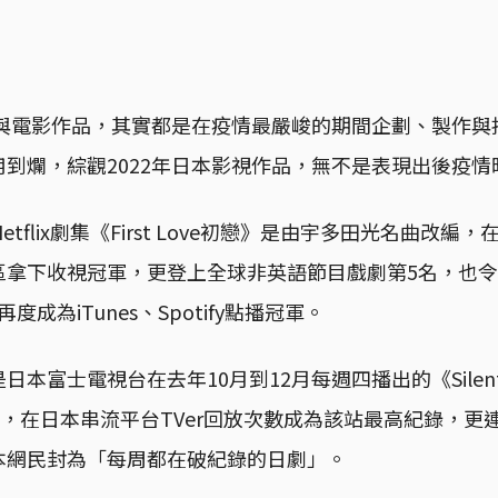
視與電影作品，其實都是在疫情最嚴峻的期間企劃、製作
到爛，綜觀2022年日本影視作品，無不是表現出後疫情
etflix劇集《First Love初戀》是由宇多田光名曲改
區拿下收視冠軍，更登上全球非英語節目戲劇第5名，也
」也再度成為iTunes、Spotify點播冠軍。
日本富士電視台在去年10月到12月每週四播出的《Sile
量，在日本串流平台TVer回放次數成為該站最高紀錄，更
本網民封為「每周都在破紀錄的日劇」。