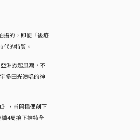
與拍攝的，即便「後疫
時代的特質。
編，在亞洲掀起風潮，不
令宇多田光演唱的神
nt》，甫開播便創下
連續4周搶下推特全