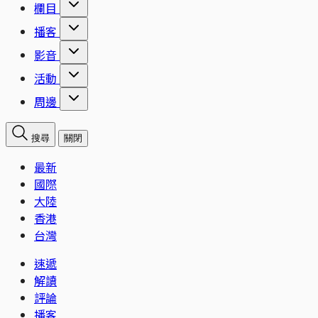
欄目
播客
影音
活動
周邊
搜尋
關閉
最新
國際
大陸
香港
台灣
速遞
解讀
評論
播客