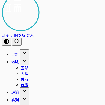
訂閱
訂閱支持
登入
最新
地域
國際
大陸
香港
台灣
評論
系列