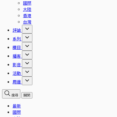
國際
大陸
香港
台灣
評論
系列
欄目
播客
影音
活動
周邊
搜尋
關閉
最新
國際