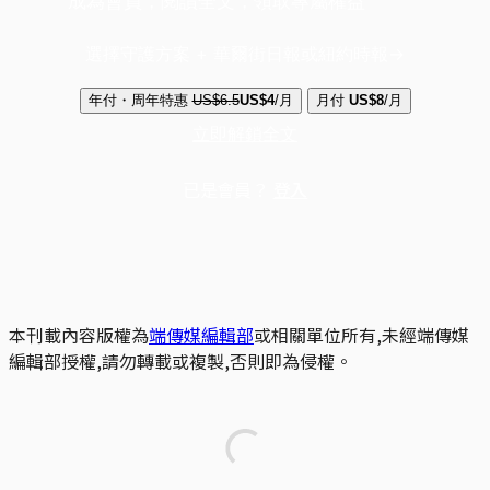
成為會員，閱讀全文，領取專屬權益
選擇守護方案 + 華爾街日報或紐約時報
年付・周年特惠
US$6.5
US$4
/月
月付
US$8
/月
立即解鎖全文
已是會員？
登入
本刊載內容版權為
端傳媒編輯部
或相關單位所有,未經端傳媒
編輯部授權,請勿轉載或複製,否則即為侵權。