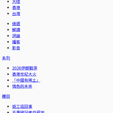
大陸
香港
台灣
速遞
解讀
評論
播客
影音
系列
2026伊朗戰爭
香港世紀大火
「中國有稀土」
情色的未來
欄目
返工這回事
不重磅記者自留地