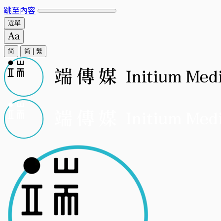
跳至內容
選單
简
简
|
繁