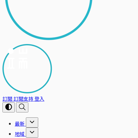
訂閱
訂閱支持
登入
最新
地域